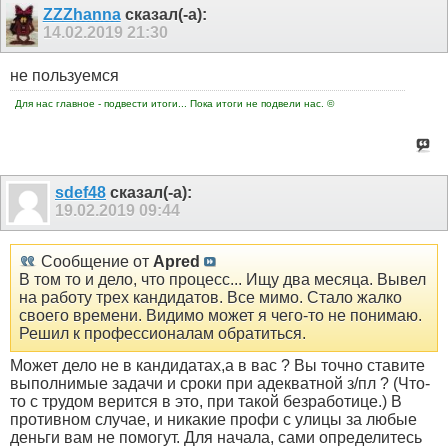
ZZZhanna
сказал(-а):
14.02.2019
21:30
не пользуемся
Для нас главное - подвести итоги... Пока итоги не подвели нас. ©
sdef48
сказал(-а):
19.02.2019
09:44
Сообщение от
Apred
В том то и дело, что процесс... Ищу два месяца. Вывел
на работу трех кандидатов. Все мимо. Стало жалко
своего времени. Видимо может я чего-то не понимаю.
Решил к профессионалам обратиться.
Может дело не в кандидатах,а в вас ? Вы точно ставите
выполнимые задачи и сроки при адекватной з/пл ? (Что-
то с трудом верится в это, при такой безработице.) В
противном случае, и никакие профи с улицы за любые
деньги вам не помогут. Для начала, сами определитесь