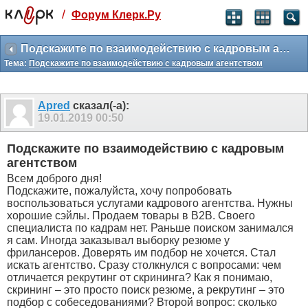
/
Форум Клерк.Ру
Святые угодники, Клерк без рекламы
прекрасен:)
Подскажите по взаимодействию с кадровым агентством
Тема:
Подскажите по взаимодействию с кадровым агентством
месяц
99
₽
3 месяца
Apred
сказал(-а):
259
₽
19.01.2019
00:50
-10%
полгода
Подскажите по взаимодействию с кадровым
499
₽
агентством
-15%
Всем доброго дня!
Отмена
Оплатить
Подскажите, пожалуйста, хочу попробовать
воспользоваться услугами кадрового агентства. Нужны
хорошие сэйлы. Продаем товары в В2В. Своего
специалиста по кадрам нет. Раньше поиском занимался
я сам. Иногда заказывал выборку резюме у
фрилансеров. Доверять им подбор не хочется. Стал
искать агентство. Сразу столкнулся с вопросами: чем
отличается рекрутинг от скрининга? Как я понимаю,
скрининг – это просто поиск резюме, а рекрутинг – это
подбор с собеседованиями? Второй вопрос: сколько