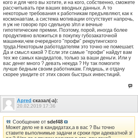
кого и для чего вы хотите, и на кого, собственно, сможете
рассчитывать при ваших вводных данных. А то
некоторые требования к работникам предъявляют, как к
космонавтам, а система мотивации отсутствует напрочь,
я уж не говорю про сдельную з/пл и вечные
гипотетические премии. Поэтому, порой, иногда более
продуктивно вложиться в покупку губозакаточной
машинки,чем очередного "профи" рекрутингского
труда.Некоторым работодателям это точно не помешает.
Да и смысл какой ? Если эти самые "профи" найдут вам
тех же самых кандидатов, только за ваши деньги. Или у
вас денег много ? девать некуда ? Ну так помогите
лучше бедным своим работникам. Глядишь, и отдачу
скорее увидите от этих своих быстрых инвестиций.
Apred
сказал(-а):
20.02.2019
17:36
Сообщение от
sdef48
Может дело не в кандидатах,а в вас ? Вы точно
ставите выполнимые задачи и сроки при адекватной з/