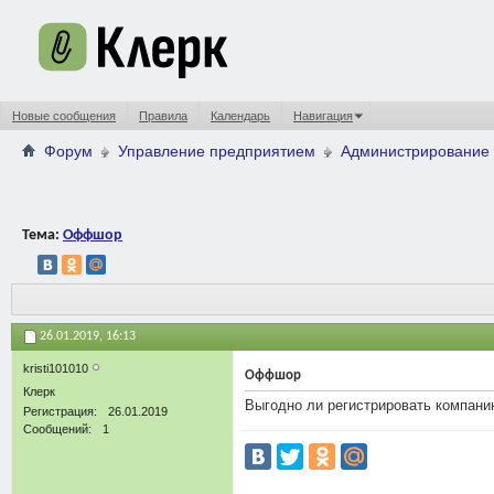
Новые сообщения
Правила
Календарь
Навигация
Форум
Управление предприятием
Администрирование 
Тема:
Оффшор
26.01.2019,
16:13
kristi101010
Оффшор
Клерк
Выгодно ли регистрировать компан
Регистрация
26.01.2019
Сообщений
1