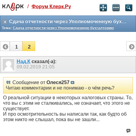
/
Форум Клерк.Ру
Святые угодники, Клерк без рекламы
прекрасен:)
Сдача отчетности через Уполномоченную бухгалтерию
Тема:
Сдача отчетности через Уполномоченную бухгалтерию
месяц
99
₽
3 месяца
1
2
259
₽
-10%
полгода
Над.К
сказал(-а):
09.02.2019
21:05
499
₽
-15%
Отмена
Оплатить
Сообщение от
Олеся257
Читаю комментарии и не понимаю - о чём речь?
О реальной ситуации в некоторых налоговых страны. То,
что вы с этим не сталкивались, не означает, что этого не
существует.
И про осмотрительность вы написали так, как будто об
этом никто не слышал, пока вы не зашли...