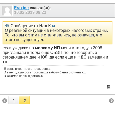
Fraxine
сказал(-а):
10.02.2019
09:23
Сообщение от
Над.К
О реальной ситуации в некоторых налоговых страны.
То, что вы с этим не сталкивались, не означает, что
этого не существует.
если уж даже по
мелкому ИП
меня и то году в 2008
приглашали в тогда еще ОБЭП, то что говорить о
сегодняшнем дне и ЮЛ, да если еще и НДС замешан и
т.п.
Я верю в честность президента,
И в неподкупность постовых,в заботу банка о клиентах,
В кикимор верю, в домовых...
1
2