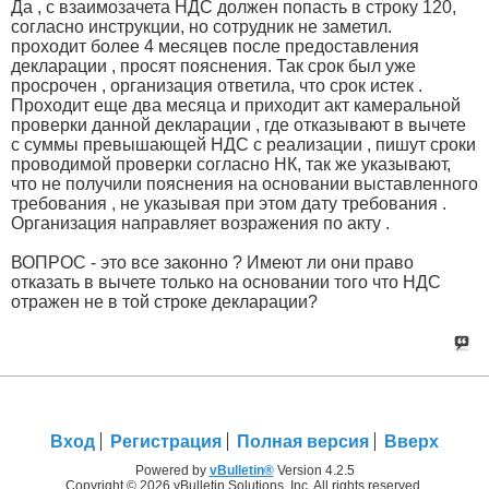
Да , с взаимозачета НДС должен попасть в строку 120,
согласно инструкции, но сотрудник не заметил.
проходит более 4 месяцев после предоставления
декларации , просят пояснения. Так срок был уже
просрочен , организация ответила, что срок истек .
Проходит еще два месяца и приходит акт камеральной
проверки данной декларации , где отказывают в вычете
с суммы превышающей НДС с реализации , пишут сроки
проводимой проверки согласно НК, так же указывают,
что не получили пояснения на основании выставленного
требования , не указывая при этом дату требования .
Организация направляет возражения по акту .
ВОПРОС - это все законно ? Имеют ли они право
отказать в вычете только на основании того что НДС
отражен не в той строке декларации?
Вход
Регистрация
Полная версия
Вверх
Powered by
vBulletin®
Version 4.2.5
Copyright © 2026 vBulletin Solutions, Inc. All rights reserved.