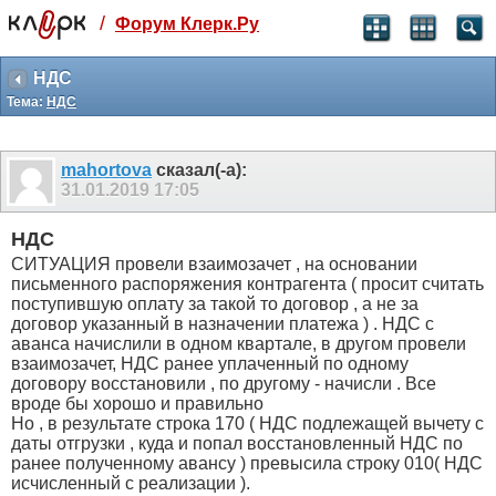
/
Форум Клерк.Ру
Святые угодники, Клерк без рекламы
прекрасен:)
НДС
Тема:
НДС
месяц
99
₽
3 месяца
mahortova
сказал(-а):
259
₽
31.01.2019
17:05
-10%
полгода
НДС
499
₽
СИТУАЦИЯ провели взаимозачет , на основании
-15%
письменного распоряжения контрагента ( просит считать
Отмена
Оплатить
поступившую оплату за такой то договор , а не за
договор указанный в назначении платежа ) . НДС с
аванса начислили в одном квартале, в другом провели
взаимозачет, НДС ранее уплаченный по одному
договору восстановили , по другому - начисли . Все
вроде бы хорошо и правильно
Но , в результате строка 170 ( НДС подлежащей вычету с
даты отгрузки , куда и попал восстановленный НДС по
ранее полученному авансу ) превысила строку 010( НДС
исчисленный с реализации ).