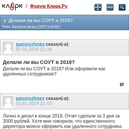
/
Форум Клерк.Ру
Святые угодники, Клерк без рекламы
прекрасен:)
Делали ли вы СОУТ в 2018?
Тема:
Делали ли вы СОУТ в 2018?
месяц
99
₽
3 месяца
gansrozhnev
сказал(-а):
259
₽
02.02.2019
21:39
-10%
полгода
Делали ли вы СОУТ в 2018?
499
₽
Делали ли вы СОУТ в 2018? Или оформили как
-15%
удаленных сотрудников?
Отмена
Оплатить
gansrozhnev
сказал(-а):
02.02.2019
21:43
Лично я делал в конце 2018. Отчет сделали за 3 дня за
3000 рублей. Хотя мне говорили, что единственного
директора можно оформить как удаленного сотрудника.