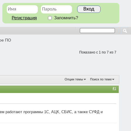
Регистрация
Запомнить?
ое ПО
Показано с 1 по 7 из 7
Опции темы
Поиск по теме
#1
нем работают программы 1С, АЦК, СБИС, а также СУФД и