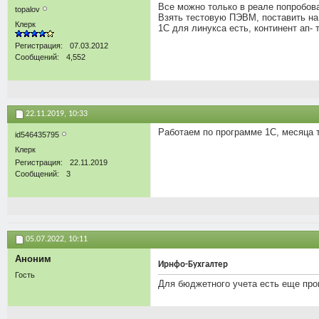
Все можно только в реале попробов
topalov
Взять тестовую ПЭВМ, поставить на 
Клерк
1С для линукса есть, континент ап- 
Регистрация
07.03.2012
Сообщений
4,552
22.11.2019,
10:33
Работаем по программе 1С, месяца 
id546435795
Клерк
Регистрация
22.11.2019
Сообщений
3
05.07.2022,
10:11
Аноним
Ирнфо-Бухгалтер
Гость
Для бюджетного учета есть еще про