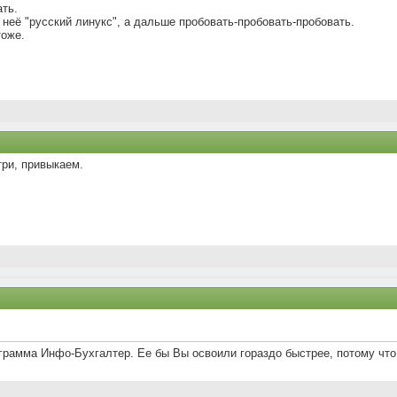
ать.
неё "русский линукс", а дальше пробовать-пробовать-пробовать.
тоже.
три, привыкаем.
грамма Инфо-Бухгалтер. Ее бы Вы освоили гораздо быстрее, потому что