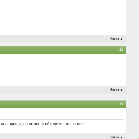
Вверх
▲
#5
Вверх
▲
#6
 она проще, понятнее и обходится дешевле!
Вверх
▲