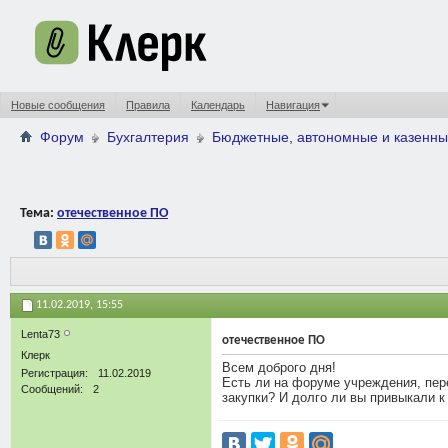
Новые сообщения
Правила
Календарь
Навигация
Форум
Бухгалтерия
Бюджетные, автономные и казенны
Тема:
отечественное ПО
11.02.2019,
15:55
Lenta73
отечественное ПО
Клерк
Всем доброго дня!
Регистрация
11.02.2019
Есть ли на форуме учреждения, пер
Сообщений
2
закупки? И долго ли вы привыкали к