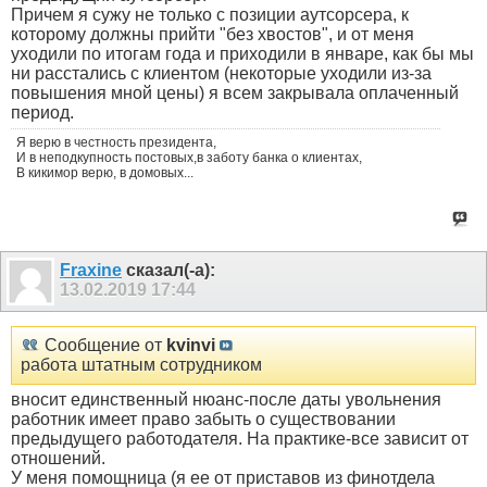
Причем я сужу не только с позиции аутсорсера, к
которому должны прийти "без хвостов", и от меня
уходили по итогам года и приходили в январе, как бы мы
ни расстались с клиентом (некоторые уходили из-за
повышения мной цены) я всем закрывала оплаченный
период.
Я верю в честность президента,
И в неподкупность постовых,в заботу банка о клиентах,
В кикимор верю, в домовых...
Fraxine
сказал(-а):
13.02.2019
17:44
Сообщение от
kvinvi
работа штатным сотрудником
вносит единственный нюанс-после даты увольнения
работник имеет право забыть о существовании
предыдущего работодателя. На практике-все зависит от
отношений.
У меня помощница (я ее от приставов из финотдела