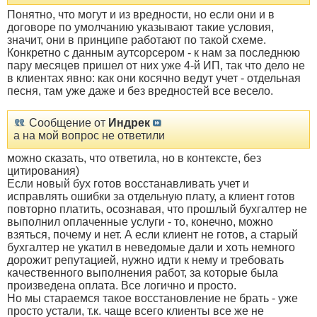
Понятно, что могут и из вредности, но если они и в
договоре по умолчанию указывают такие условия,
значит, они в принципе работают по такой схеме.
Конкретно с данным аутсорсером - к нам за последнюю
пару месяцев пришел от них уже 4-й ИП, так что дело не
в клиентах явно: как они косячно ведут учет - отдельная
песня, там уже даже и без вредностей все весело.
Сообщение от
Индрек
а на мой вопрос не ответили
можно сказать, что ответила, но в контексте, без
цитирования)
Если новый бух готов восстанавливать учет и
исправлять ошибки за отдельную плату, а клиент готов
повторно платить, осознавая, что прошлый бухгалтер не
выполнил оплаченные услуги - то, конечно, можно
взяться, почему и нет. А если клиент не готов, а старый
бухгалтер не укатил в неведомые дали и хоть немного
дорожит репутацией, нужно идти к нему и требовать
качественного выполнения работ, за которые была
произведена оплата. Все логично и просто.
Но мы стараемся такое восстановление не брать - уже
просто устали, т.к. чаще всего клиенты все же не