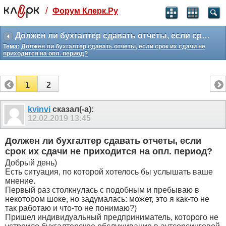
/
Форум Клерк.Ру
Святые угодники, Клерк без рекламы
прекрасен:)
Должен ли бухгалтер сдавать отчеты, если срок их сдачи не приходится на опл. период?
Тема:
Должен ли бухгалтер сдавать отчеты, если срок их сдачи не
месяц
приходится на опл. период?
99
₽
3 месяца
259
₽
1
2
-10%
полгода
kvinvi
сказал(-а):
499
₽
12.02.2019
13:45
-15%
Отмена
Оплатить
Должен ли бухгалтер сдавать отчеты, если
срок их сдачи не приходится на опл. период?
Добрый день)
Есть ситуация, по которой хотелось бы услышать ваше
мнение.
Первый раз столкнулась с подобным и пребываю в
некотором шоке, но задумалась: может, это я как-то не
так работаю и что-то не понимаю?)
Пришел индивидуальный предприниматель, которого не