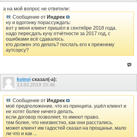
а на мой вопрос не ответили:
Сообщение от
Индрек
ну и вдогонку порассуждать:
вот у меня клиент пришёл в сентябре 2018 года.
надо пересдать кучу отчётности за 2017 год, с
ошибками всё сдавалось.
кто должен это делать? послать его к прежнему
аутсорсу?
kvinvi
сказал(-а):
13.02.2019
15:46
Сообщение от
Индрек
моё предположение, что из принципа. ушёл клиент и
не хотят более ничего делать.
если договор позволяет, то имеют право.
тем более, что неизвестно, как они расстались.
может клиент им гадостей сказал на прощанье, мало
ли что и как ...