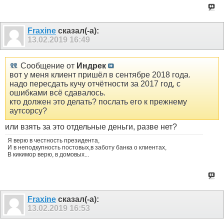
Fraxine
сказал(-а):
13.02.2019
16:49
Сообщение от
Индрек
вот у меня клиент пришёл в сентябре 2018 года.
надо пересдать кучу отчётности за 2017 год, с
ошибками всё сдавалось.
кто должен это делать? послать его к прежнему
аутсорсу?
или взять за это отдельные деньги, разве нет?
Я верю в честность президента,
И в неподкупность постовых,в заботу банка о клиентах,
В кикимор верю, в домовых...
Fraxine
сказал(-а):
13.02.2019
16:53