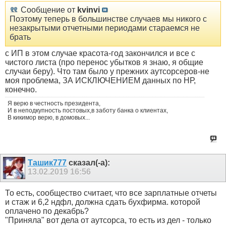
Сообщение от
kvinvi
Поэтому теперь в большинстве случаев мы никого с
незакрытыми отчетными периодами стараемся не
брать
с ИП в этом случае красота-год закончился и все с
чистого листа (про перенос убытков я знаю, я общие
случаи беру). Что там было у прежних аутсорсеров-не
моя проблема, ЗА ИСКЛЮЧЕНИЕМ данных по НР,
конечно.
Я верю в честность президента,
И в неподкупность постовых,в заботу банка о клиентах,
В кикимор верю, в домовых...
Ташик777
сказал(-а):
13.02.2019
16:56
То есть, сообщество считает, что все зарплатные отчеты
и стаж и 6,2 ндфл, должна сдать бухфирма. которой
оплачено по декабрь?
"Приняла" вот дела от аутсорса, то есть из дел - только