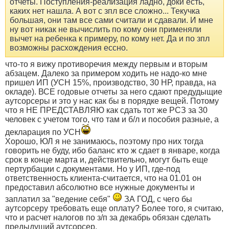
отчеты. Поступления-реализация ладно, доки есть,
каких нет нашла. А вот с зпл все сложно... Текучка
большая, они там все сами считали и сдавали. И мне
ну вот никак не вычислить по кому они применяли
вычет на ребенка к примеру, по кому нет. Да и по зпл
возможны расхождения ессно.
что-то я вижу противоречия между первым и вторым
абзацем. Далеко за примером ходить не надо-ко мне
пришел ИП (УСН 15%, производство, 30 НР, правда, на
окладе). ВСЕ годовые отчеты за него сдают предудыщие
аутсорсеры и это у нас как бы в порядке вещей. Потому
что я НЕ ПРЕДСТАВЛЯЮ как сдать тот же РСЗ за 30
человек с учетом того, что там и б/л и пособия разные, а
декларация по УСН
Хорошо, ЮЛ я не занимаюсь, поэтому про них тогда
говорить не буду, ибо баланс кто ж сдает в январе, когда
срок в конце марта и, действительно, могут быть еще
пертурбации с документами. Но у ИП, где-под
ответственность клиента-считается, что на 01.01 он
предоставил абсолютно все нужные документы и
заплатил за "ведение себя"
ЗА ГОД, с чего бы
аутсорсеру требовать еще оплату? Более того, я считаю,
что и расчет налогов по з/п за декабрь обязан сделать
предыдущий аутсорсер.