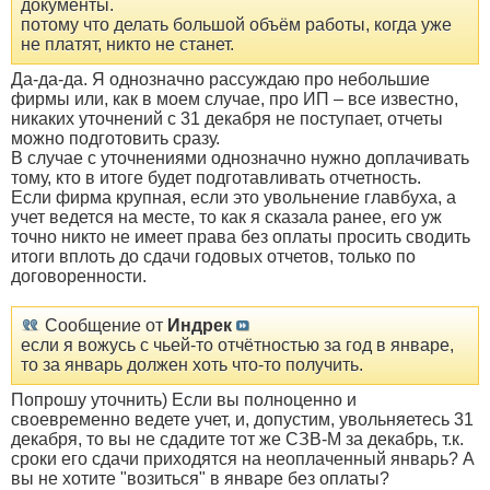
документы.
потому что делать большой объём работы, когда уже
не платят, никто не станет.
Да-да-да. Я однозначно рассуждаю про небольшие
фирмы или, как в моем случае, про ИП – все известно,
никаких уточнений с 31 декабря не поступает, отчеты
можно подготовить сразу.
В случае с уточнениями однозначно нужно доплачивать
тому, кто в итоге будет подготавливать отчетность.
Если фирма крупная, если это увольнение главбуха, а
учет ведется на месте, то как я сказала ранее, его уж
точно никто не имеет права без оплаты просить сводить
итоги вплоть до сдачи годовых отчетов, только по
договоренности.
Сообщение от
Индрек
если я вожусь с чьей-то отчётностью за год в январе,
то за январь должен хоть что-то получить.
Попрошу уточнить) Если вы полноценно и
своевременно ведете учет, и, допустим, увольняетесь 31
декабря, то вы не сдадите тот же СЗВ-М за декабрь, т.к.
сроки его сдачи приходятся на неоплаченный январь? А
вы не хотите "возиться" в январе без оплаты?