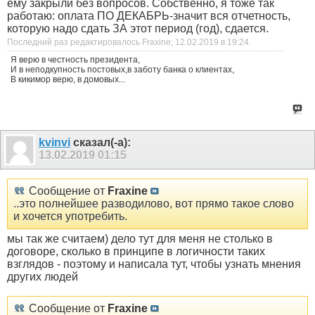
ему закрыли без вопросов. Собственно, я тоже так
работаю: оплата ПО ДЕКАБРЬ-значит вся отчетность,
которую надо сдать ЗА этот период (год), сдается.
Последний раз редактировалось Fraxine; 12.02.2019 в
19:24
.
Я верю в честность президента,
И в неподкупность постовых,в заботу банка о клиентах,
В кикимор верю, в домовых...
kvinvi
сказал(-а):
13.02.2019
01:15
Сообщение от
Fraxine
..это полнейшее разводилово, вот прямо такое слово
и хочется употребить.
мы так же считаем) дело тут для меня не столько в
договоре, сколько в принципе в логичности таких
взглядов - поэтому и написала тут, чтобы узнать мнения
других людей
Сообщение от
Fraxine