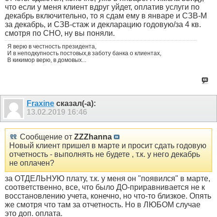
что если у меня клиент вдруг уйдет, оплатив услуги по
декабрь включительно, то я сдам ему в январе и СЗВ-М
за декабрь, и СЗВ-стаж и декларацию годовую/за 4 кв.
смотря по СНО, ну вы поняли.
Я верю в честность президента,
И в неподкупность постовых,в заботу банка о клиентах,
В кикимор верю, в домовых...
Fraxine
сказал(-а):
13.02.2019
16:46
Сообщение от
ZZZhanna
Новый клиент пришел в марте и просит сдать годовую
отчетность - выполнять не будете , т.к. у него декабрь
не оплачен?
за ОТДЕЛЬНУЮ плату, т.к. у меня он "появился" в марте,
соответственно, все, что было ДО-приравнивается не к
восстановлению учета, конечно, но что-то близкое. Опять
же смотря что там за отчетность. Но в ЛЮБОМ случае
это доп. оплата.