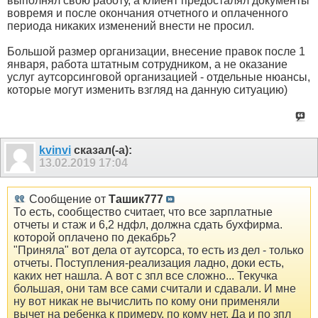
выполнял свою работу, а клиент предосталял документы
вовремя и после окончания отчетного и оплаченного
периода никаких изменений внести не просил.
Большой размер организации, внесение правок после 1
января, работа штатным сотрудником, а не оказание
услуг аутсорсинговой организацией - отдельные нюансы,
которые могут изменить взгляд на данную ситуацию)
kvinvi
сказал(-а):
13.02.2019
17:04
Сообщение от
Ташик777
То есть, сообщество считает, что все зарплатные
отчеты и стаж и 6,2 ндфл, должна сдать бухфирма.
которой оплачено по декабрь?
"Приняла" вот дела от аутсорса, то есть из дел - только
отчеты. Поступления-реализация ладно, доки есть,
каких нет нашла. А вот с зпл все сложно... Текучка
большая, они там все сами считали и сдавали. И мне
ну вот никак не вычислить по кому они применяли
вычет на ребенка к примеру, по кому нет. Да и по зпл