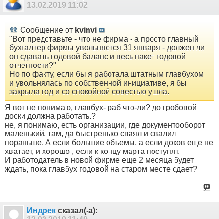
13.02.2019
11:02
Сообщение от
kvinvi
"Вот представьте - что не фирма - а просто главный
бухгалтер фирмы увольняется 31 января - должен ли
он сдавать годовой баланс и весь пакет годовой
отчетности?"
Но по факту, если бы я работала штатным главбухом
и увольнялась по собственной инициативе, я бы
закрыла год и со спокойной совестью ушла.
Я вот не понимаю, главбух- раб что-ли? до гробовой
доски должна работать.?
не, я понимаю, есть организации, где документооборот
маленький, там, да быстренько сваял и свалил
пораньше. А если большие объемы, а если доков еще не
хватает, и хорошо , если к концу марта поступят.
И работодатель в новой фирме еще 2 месяца будет
ждать, пока главбух годовой на старом месте сдает?
Индрек
сказал(-а):