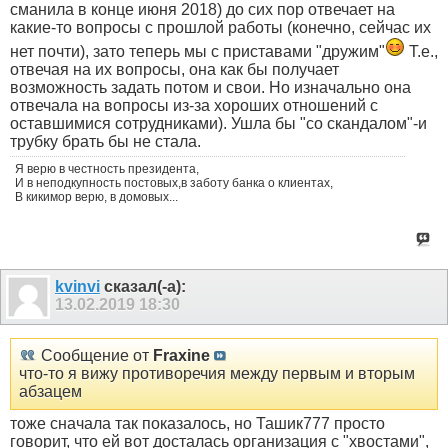
сманила в конце июня 2018) до сих пор отвечает на
какие-то вопросы с прошлой работы (конечно, сейчас их
нет почти), зато теперь мы с приставами "дружим"
Т.е.,
отвечая на их вопросы, она как бы получает
возможность задать потом и свои. Но изначально она
отвечала на вопросы из-за хороших отношений с
оставшимися сотрудниками). Ушла бы "со скандалом"-и
трубку брать бы не стала.
Я верю в честность президента,
И в неподкупность постовых,в заботу банка о клиентах,
В кикимор верю, в домовых...
kvinvi
сказал(-а):
13.02.2019
18:30
Сообщение от
Fraxine
что-то я вижу противоречия между первым и вторым
абзацем
тоже сначала так показалось, но Ташик777 просто
говорит, что ей вот досталась организация с "хвостами",