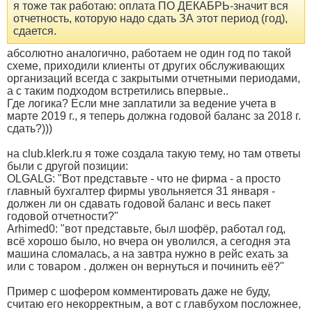
я тоже так работаю: оплата ПО ДЕКАБРЬ-значит вся
отчетность, которую надо сдать ЗА этот период (год),
сдается.
абсолютно аналогично, работаем не один год по такой
схеме, приходили клиенты от других обслуживающих
организаций всегда с закрытыми отчетными периодами,
а с таким подходом встретились впервые..
Где логика? Если мне заплатили за ведение учета в
марте 2019 г., я теперь должна годовой баланс за 2018 г.
сдать?)))
на club.klerk.ru я тоже создала такую тему, но там ответы
были с другой позиции:
OLGALG: "Вот представьте - что не фирма - а просто
главный бухгалтер фирмы увольняется 31 января -
должен ли он сдавать годовой баланс и весь пакет
годовой отчетности?"
Arhimed0: "вот представьте, был шофёр, работал год,
всё хорошо было, но вчера он уволился, а сегодня эта
машина сломалась, а на завтра нужно в рейс ехать за
или с товаром . должен он вернуться и починить её?"
Пример с шофером комментировать даже не буду,
считаю его некорректным, а вот с главбухом посложнее,