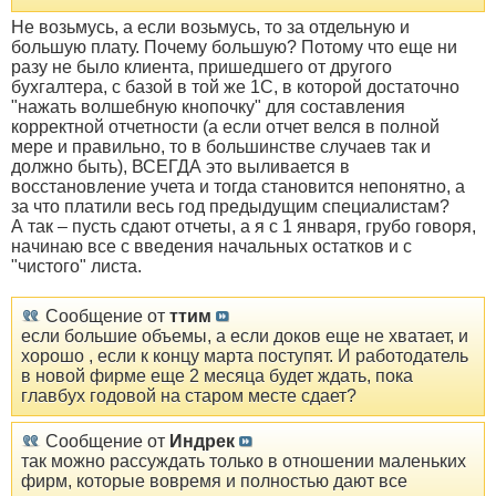
Не возьмусь, а если возьмусь, то за отдельную и
большую плату. Почему большую? Потому что еще ни
разу не было клиента, пришедшего от другого
бухгалтера, с базой в той же 1С, в которой достаточно
"нажать волшебную кнопочку" для составления
корректной отчетности (а если отчет велся в полной
мере и правильно, то в большинстве случаев так и
должно быть), ВСЕГДА это выливается в
восстановление учета и тогда становится непонятно, а
за что платили весь год предыдущим специалистам?
А так – пусть сдают отчеты, а я с 1 января, грубо говоря,
начинаю все с введения начальных остатков и с
"чистого" листа.
Сообщение от
ттим
если большие объемы, а если доков еще не хватает, и
хорошо , если к концу марта поступят. И работодатель
в новой фирме еще 2 месяца будет ждать, пока
главбух годовой на старом месте сдает?
Сообщение от
Индрек
так можно рассуждать только в отношении маленьких
фирм, которые вовремя и полностью дают все