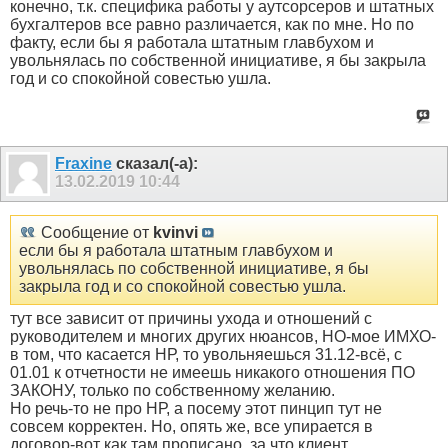
конечно, т.к. специфика работы у аутсорсеров и штатных
бухгалтеров все равно различается, как по мне. Но по
факту, если бы я работала штатным главбухом и
увольнялась по собственной инициативе, я бы закрыла
год и со спокойной совестью ушла.
Fraxine
сказал(-а):
13.02.2019
10:44
Сообщение от
kvinvi
если бы я работала штатным главбухом и
увольнялась по собственной инициативе, я бы
закрыла год и со спокойной совестью ушла.
тут все зависит от причины ухода и отношений с
руководителем и многих других нюансов, НО-мое ИМХО-
в том, что касается НР, то увольняешься 31.12-всё, с
01.01 к отчетности не имеешь никакого отношения ПО
ЗАКОНУ, только по собственному желанию.
Но речь-то не про НР, а посему этот пинцип тут не
совсем корректен. Но, опять же, все упирается в
договор-вот как там прописано, за что клиент