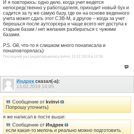
И я повторюсь: одно дело, когда учет ведется
непосредственно у работодателя, приходит новый бух и
садится за ту же самую базу, где он на основе веденного
учета может сдать этот СЗВ-М, а другое – когда за учет
берешься после аутсорсера и чаще всего нет доступа к
старым базам / нет желания разбираться с чужими
базами.
P.S. Ой, что-то я слишком много понаписала и
понаповторялась)
Последний раз редактировалось kvinvi; 13.02.2019 в
13:58
.
Индрек
сказал(-а):
13.02.2019
14:05
Сообщение от
kvinvi
Попрошу уточнить)
я же написал в посте выше:
Сообщение от
Индрек
если какая-то мелочь и реально можно подготовить