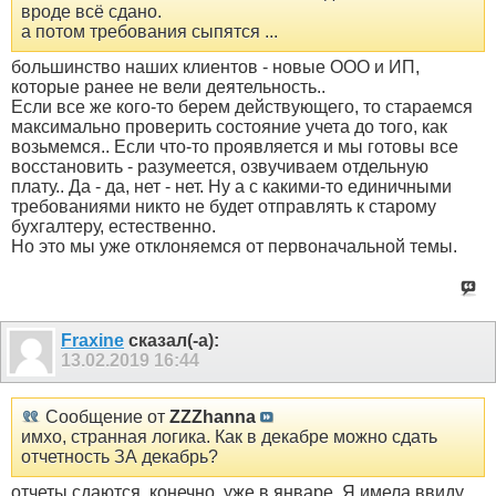
вроде всё сдано.
а потом требования сыпятся ...
большинство наших клиентов - новые ООО и ИП,
которые ранее не вели деятельность..
Если все же кого-то берем действующего, то стараемся
максимально проверить состояние учета до того, как
возьмемся.. Если что-то проявляется и мы готовы все
восстановить - разумеется, озвучиваем отдельную
плату.. Да - да, нет - нет. Ну а с какими-то единичными
требованиями никто не будет отправлять к старому
бухгалтеру, естественно.
Но это мы уже отклоняемся от первоначальной темы.
Fraxine
сказал(-а):
13.02.2019
16:44
Сообщение от
ZZZhanna
имхо, странная логика. Как в декабре можно сдать
отчетность ЗА декабрь?
отчеты сдаются, конечно, уже в январе. Я имела ввиду,