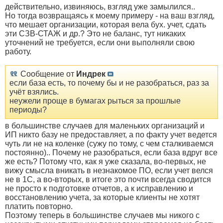
действительно, извиняюсь, взгляд уже замылился..
Но тогда возвращаясь к моему примеру - на ваш взгляд,
что мешает организации, которая вела бух. учет, сдать
эти СЗВ-СТАЖ и др.? Это не баланс, тут никаких
уточнений не требуется, если они выполняли свою
работу.
Сообщение от
Индрек
если база есть, то почему бы и не разобраться, раз за
учёт взялись.
неужели проще в бумагах рыться за прошлые
периоды?
в большинстве случаев для маленьких организаций и
ИП никто базу не предоставляет, а по факту учет ведется
чуть ли не на коленке (сужу по тому, с чем сталкиваемся
постоянно).. Почему не разобраться, если база вдруг все
же есть? Потому что, как я уже сказала, во-первых, не
вижу смысла вникать в незнакомое ПО, если учет велся
не в 1С, а во-вторых, в итоге это почти всегда сводится
не просто к подготовке отчетов, а к исправлению и
восстановлению учета, за которые клиенты не хотят
платить повторно.
Поэтому теперь в большинстве случаев мы никого с