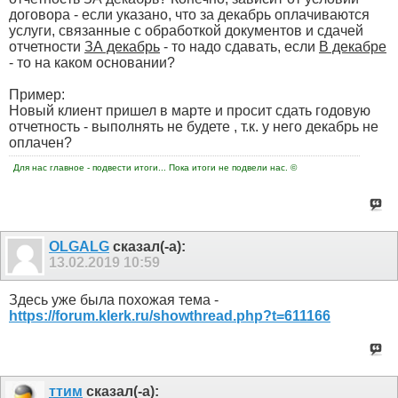
договора - если указано, что за декабрь оплачиваются
услуги, связанные с обработкой документов и сдачей
отчетности
ЗА декабрь
- то надо сдавать, если
В декабре
- то на каком основании?
Пример:
Новый клиент пришел в марте и просит сдать годовую
отчетность - выполнять не будете , т.к. у него декабрь не
оплачен?
Для нас главное - подвести итоги... Пока итоги не подвели нас. ©
OLGALG
сказал(-а):
13.02.2019
10:59
Здесь уже была похожая тема -
https://forum.klerk.ru/showthread.php?t=611166
ттим
сказал(-а):