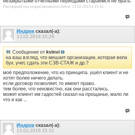
незакрытыми отчетными периодами стараемся не брать
Последний раз редактировалось kvinvi; 13.02.2019 в
15:31
.
Индрек
сказал(-а):
13.02.2019
15:29
Сообщение от
kvinvi
на ваш взгляд, что мешает организации, которая вела
бух. учет, сдать эти СЗВ-СТАЖ и др.?
моё предположение, что из принципа. ушёл клиент и не
хотят более ничего делать.
если договор позволяет, то имеют право.
тем более, что неизвестно, как они расстались.
может клиент им гадостей сказал на прощанье, мало ли
что и как ...
Индрек
сказал(-а):
13.02.2019
15:31