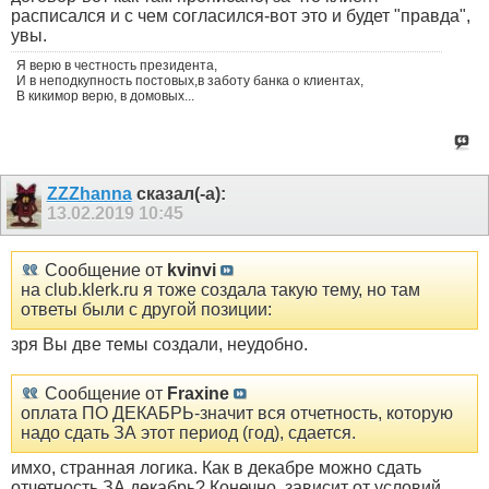
расписался и с чем согласился-вот это и будет "правда",
увы.
Я верю в честность президента,
И в неподкупность постовых,в заботу банка о клиентах,
В кикимор верю, в домовых...
ZZZhanna
сказал(-а):
13.02.2019
10:45
Сообщение от
kvinvi
на club.klerk.ru я тоже создала такую тему, но там
ответы были с другой позиции:
зря Вы две темы создали, неудобно.
Сообщение от
Fraxine
оплата ПО ДЕКАБРЬ-значит вся отчетность, которую
надо сдать ЗА этот период (год), сдается.
имхо, странная логика. Как в декабре можно сдать
отчетность ЗА декабрь? Конечно, зависит от условий