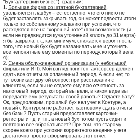
"Бухгалтерский бизнес"), сравним:
1.
Большая фирма со штатной бухгалтерией,
увольняется главбух
– естественно, что его никто не
будет заставлять закрывать год, он может подвести итоги
только по собственному желанию при условии, что
расходятся все на "хорошей ноте" (при возможности (и
если не предвидится куча уточнений вплоть до 31 марта)
я бы закрыла, т.к., как минимум, снижается вероятность
того, что новый бух будет названивать мне и уточнять
все непонятные ему моменты по периоду, который вела
я);
2.
Смена обслуживающей организации (у небольшой
фирмы или ИП)
. Мой взгляд понятен: аутсорсер должен
сдать все отчеты за оплаченный период. А если нет, то
тут возникает другой вопрос: при расставании с
клиентом, если вы не отдаете ему всю отчетность за
налоговый период, который вы вели, в каком виде вы
передаете ему результаты своей работы? Отдаете базу?
Ок, предположим, прошлый бух вел учет в Контуре, а
новый с Контуром не работает, как новому сдать отчеты
без базы? Пусть старый предоставляет карточки-
регистры и т.д. и т.п., а новый бух потом пусть сидит и
повторно все обрабатывает? При том, что старому
скорее всего при условии корректного ведения учета
достаточно просто сформировать этот отчет.