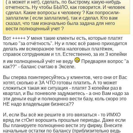
( а может и нет), сделать, по быстрому, какую-нибудь
отчетность. Ну чтобы БЫЛО, как говорится. И человек
сделал. Какие вопросы к человеку ? Как попросили-
заплатили ( если заплатили), так и сделал. Кто вам
сказал, что там изначально была задача для него
вести полноценный учет ?
Вот +++++ У меня такие клиенты есть, которые платят
только "за отчётность". Ну и плюс всё равно приходится
делать им всякоразное типа налоговых платёжек,
справок сотрудникам и т.п. Естественно, за их 3 копейки
я им полноценный учёт не веду
Предваряя вопрос "а
как??" - баланс считаю в Экселе.
Вы сперва поинтересуйтесь у клиентов, чего они от Вас
хотят, сколько и ЗА ЧТО готовы платить. А то может
сложиться такая же ситуация - платят 3 копейки раз в
квартал, и Вы поневоле задумаетесь - а оно Вам надо за
эти деньги ещё и полноценно вести базу, коль скоро это
НЕ надо владельцам бизнеса??
И, если Вы всё же решите в это ввязаться - то ИМХО
вряд ли стОит ворошить прошлые периоды. Даже если
Вы планируете полноценно вести эту фирму. Внесите
начальные остатки по балансу (приблизительно ведь