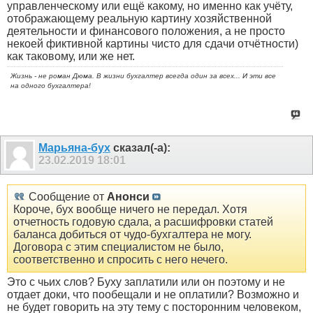
управленческому или ещё какому, но именно как учёту,
отображающему реальную картину хозяйственной
деятельности и финансового положения, а не просто
некоей фиктивной картины чисто для сдачи отчётности)
как таковому, или же нет.
Жизнь - не роман Дюма. В жизни бухгалтер всегда один за всех... И эти все
на одного бухгалтера!
Марьяна-бух
сказал(-а):
23.02.2019
18:01
Сообщение от
Анонси
Короче, бух вообще ничего не передал. Хотя
отчетность годовую сдала, а расшифровки статей
баланса добиться от чудо-бухгалтера не могу.
Договора с этим специалистом не было,
соответственно и спросить с него нечего.
Это с чьих слов? Буху заплатили или он поэтому и не
отдает доки, что пообещали и не оплатили? Возможно и
не будет говорить на эту тему с посторонним человеком,