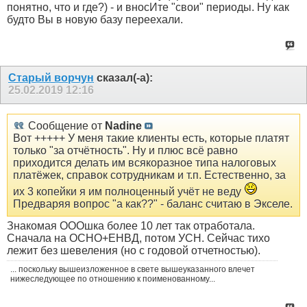
понятно, что и где?) - и вносИте "свои" периоды. Ну как
будто Вы в новую базу переехали.
Старый ворчун
сказал(-а):
25.02.2019
12:16
Сообщение от
Nаdine
Вот +++++ У меня такие клиенты есть, которые платят
только "за отчётность". Ну и плюс всё равно
приходится делать им всякоразное типа налоговых
платёжек, справок сотрудникам и т.п. Естественно, за
их 3 копейки я им полноценный учёт не веду
Предваряя вопрос "а как??" - баланс считаю в Экселе.
Знакомая ОООшка более 10 лет так отработала.
Сначала на ОСНО+ЕНВД, потом УСН. Сейчас тихо
лежит без шевеления (но с годовой отчетностью).
... поскольку вышеизложенное в свете вышеуказанного влечет
нижеследующее по отношению к поименованному...