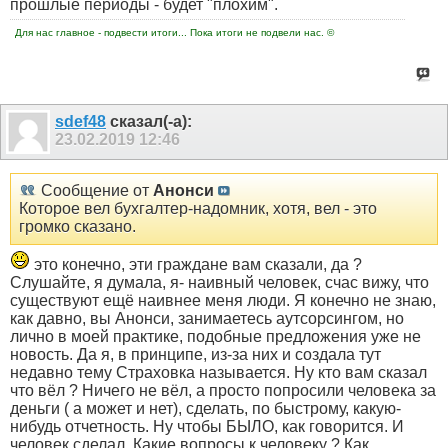
прошлые периоды - будет "плохим".
Для нас главное - подвести итоги... Пока итоги не подвели нас. ©
sdef48
сказал(-а):
23.02.2019
12:46
Сообщение от
Анонси
Которое вел бухгалтер-надомник, хотя, вел - это
громко сказано.
это конечно, эти граждане вам сказали, да ?
Слушайте, я думала, я- наивный человек, счас вижу, что
существуют ещё наивнее меня люди. Я конечно не знаю,
как давно, вы Анонси, занимаетесь аутсорсингом, но
лично в моей практике, подобные предложения уже не
новость. Да я, в принципе, из-за них и создала тут
недавно тему Страховка называется. Ну кто вам сказал
что вёл ? Ничего не вёл, а просто попросили человека за
деньги ( а может и нет), сделать, по быстрому, какую-
нибудь отчетность. Ну чтобы БЫЛО, как говорится. И
человек сделал. Какие вопросы к человеку ? Как