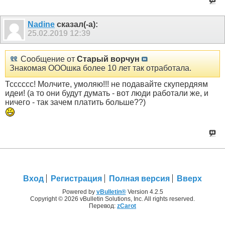
Nаdine
сказал(-а):
25.02.2019
12:39
Сообщение от
Старый ворчун
Знакомая ОООшка более 10 лет так отработала.
Тсссссс! Молчите, умоляю!!! не подавайте скупердяям
идеи! (а то они будут думать - вот люди работали же, и
ничего - так зачем платить больше??)
Вход
Регистрация
Полная версия
Вверх
Powered by
vBulletin®
Version 4.2.5
Copyright © 2026 vBulletin Solutions, Inc. All rights reserved.
Перевод:
zCarot