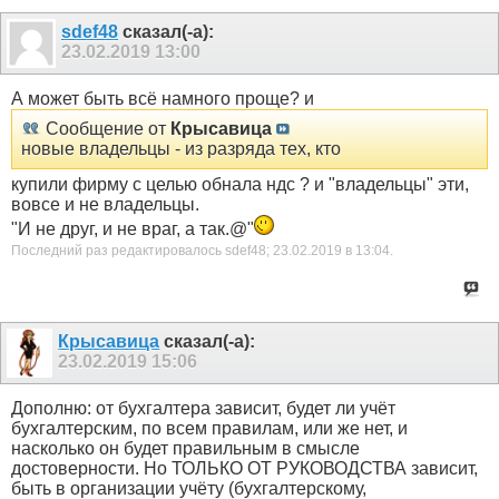
sdef48
сказал(-а):
23.02.2019
13:00
А может быть всё намного проще? и
Сообщение от
Крысавица
новые владельцы - из разряда тех, кто
купили фирму с целью обнала ндс ? и "владельцы" эти,
вовсе и не владельцы.
"И не друг, и не враг, а так.@"
Последний раз редактировалось sdef48; 23.02.2019 в
13:04
.
Крысавица
сказал(-а):
23.02.2019
15:06
Дополню: от бухгалтера зависит, будет ли учёт
бухгалтерским, по всем правилам, или же нет, и
насколько он будет правильным в смысле
достоверности. Но ТОЛЬКО ОТ РУКОВОДСТВА зависит,
быть в организации учёту (бухгалтерскому,