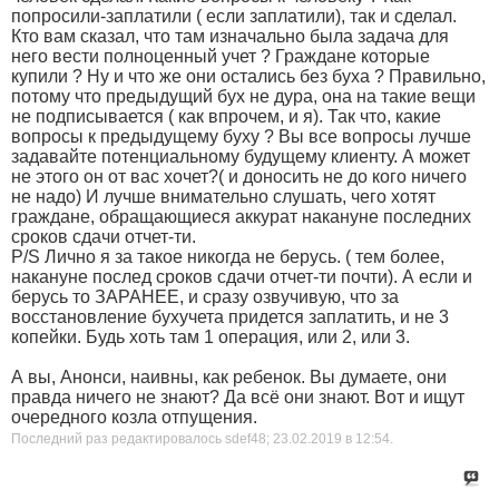
попросили-заплатили ( если заплатили), так и сделал.
Кто вам сказал, что там изначально была задача для
него вести полноценный учет ? Граждане которые
купили ? Ну и что же они остались без буха ? Правильно,
потому что предыдущий бух не дура, она на такие вещи
не подписывается ( как впрочем, и я). Так что, какие
вопросы к предыдущему буху ? Вы все вопросы лучше
задавайте потенциальному будущему клиенту. А может
не этого он от вас хочет?( и доносить не до кого ничего
не надо) И лучше внимательно слушать, чего хотят
граждане, обращающиеся аккурат накануне последних
сроков сдачи отчет-ти.
P/S Лично я за такое никогда не берусь. ( тем более,
накануне послед сроков сдачи отчет-ти почти). А если и
берусь то ЗАРАНЕЕ, и сразу озвучивую, что за
восстановление бухучета придется заплатить, и не 3
копейки. Будь хоть там 1 операция, или 2, или 3.
А вы, Анонси, наивны, как ребенок. Вы думаете, они
правда ничего не знают? Да всё они знают. Вот и ищут
очередного козла отпущения.
Последний раз редактировалось sdef48; 23.02.2019 в
12:54
.