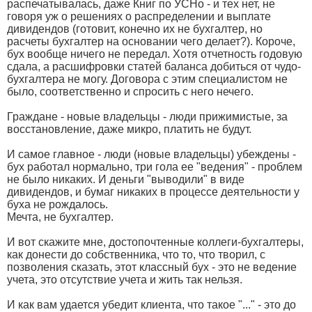
распечатывалась, даже Книг по УСНо - и тех нет, не
говоря уж о решениях о распределении и выплате
дивидендов (готовит, конечно их не бухгалтер, но
расчеты бухгалтер на основании чего делает?). Короче,
бух вообще ничего не передал. Хотя отчетность годовую
сдала, а расшифровки статей баланса добиться от чудо-
бухгалтера не могу. Договора с этим специалистом не
было, соответственно и спросить с него нечего.
Граждане - новые владельцы - люди прижимистые, за
восстановление, даже микро, платить не будут.
И самое главное - люди (новые владельцы) убеждены -
бух работал нормально, три гола ее "ведения" - проблем
не было никаких. И деньги "выводили" в виде
дивидендов, и бумаг никаких в процессе деятельности у
буха не рождалось.
Мечта, не бухгалтер.
И вот скажите мне, достопочтенные коллеги-бухгалтеры,
как донести до собственника, что то, что творил, с
позволения сказать, этот классный бух - это не ведение
учета, это отсутствие учета и жить так нельзя.
И как вам удается убедит клиента, что такое "..." - это до