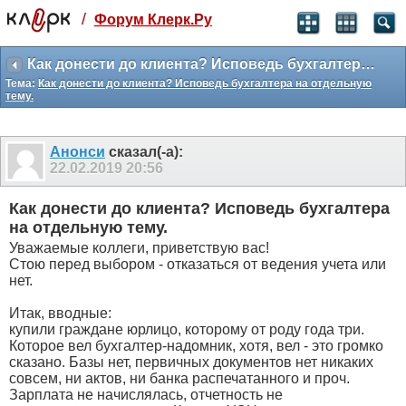
/
Форум Клерк.Ру
Святые угодники, Клерк без рекламы
прекрасен:)
Как донести до клиента? Исповедь бухгалтера на отдельную тему.
Тема:
Как донести до клиента? Исповедь бухгалтера на отдельную
месяц
тему.
99
₽
3 месяца
259
₽
Анонси
сказал(-а):
-10%
22.02.2019
20:56
полгода
499
₽
Как донести до клиента? Исповедь бухгалтера
-15%
на отдельную тему.
Отмена
Оплатить
Уважаемые коллеги, приветствую вас!
Стою перед выбором - отказаться от ведения учета или
нет.
Итак, вводные:
купили граждане юрлицо, которому от роду года три.
Которое вел бухгалтер-надомник, хотя, вел - это громко
сказано. Базы нет, первичных документов нет никаких
совсем, ни актов, ни банка распечатанного и проч.
Зарплата не начислялась, отчетность не