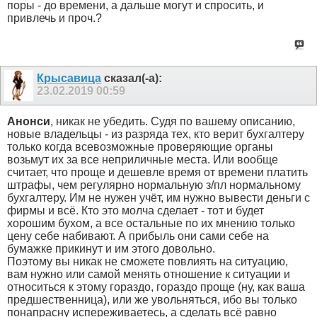
поры - до времени, а дальше могут и спросить, и
привлечь и проч.?
Крысавица
сказал(-а):
23.02.2019
00:59
Анонси
, никак не убедить. Судя по вашему описанию,
новые владельцы - из разряда тех, кто верит бухгалтеру
только когда всевозможные проверяющие органы
возьмут их за все неприличные места. Или вообще
считает, что проще и дешевле время от времени платить
штрафы, чем регулярно нормальную з/пл нормальному
бухгалтеру. Им не нужен учёт, им нужно вывести деньги с
фирмы и всё. Кто это молча сделает - тот и будет
хорошим бухом, а все остальные по их мнению только
цену себе набивают. А прибыль они сами себе на
бумажке прикинут и им этого довольно.
Поэтому вы никак не сможете повлиять на ситуацию,
вам нужно или самой менять отношение к ситуации и
относиться к этому гораздо, гораздо проще (ну, как ваша
предшественница), или же увольняться, ибо вы только
понапрасну испереживаетесь, а сделать всё равно