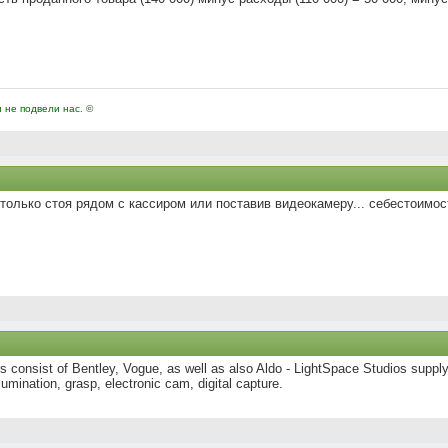
и не подвели нас. ©
олько стоя рядом с кассиром или поставив видеокамеру... себестоимост
rs consist of Bentley, Vogue, as well as also Aldo - LightSpace Studios supply
lumination, grasp, electronic cam, digital capture.