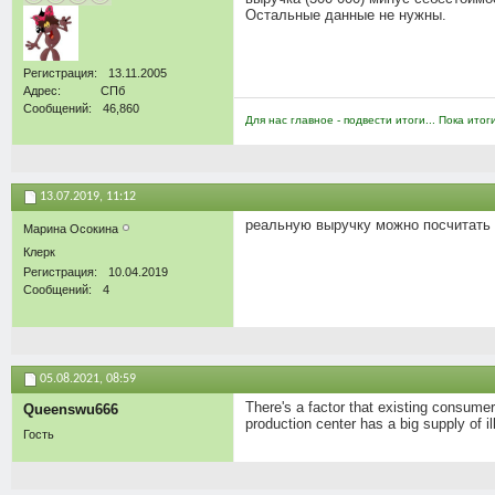
Остальные данные не нужны.
Регистрация
13.11.2005
Адрес
СПб
Сообщений
46,860
Для нас главное - подвести итоги... Пока итог
13.07.2019,
11:12
реальную выручку можно посчитать т
Марина Осокина
Клерк
Регистрация
10.04.2019
Сообщений
4
05.08.2021,
08:59
There's a factor that existing consume
Queenswu666
production center has a big supply of il
Гость