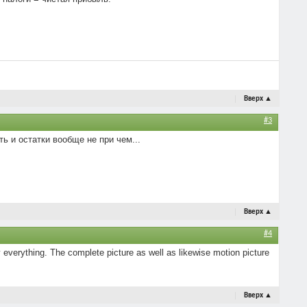
Вверх
▲
#3
ь и остатки вообще не при чем...
Вверх
▲
#4
 everything. The complete picture as well as likewise motion picture
Вверх
▲