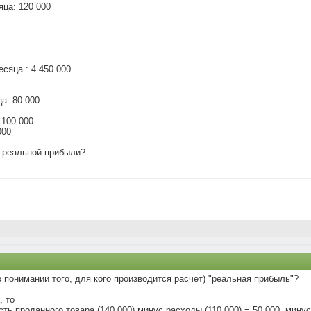
яца: 120 000
есяца : 4 450 000
а: 80 000
 100 000
000
т реальной прибыли?
в понимании того, для кого производится расчет) "реальная прибыль"?
, то
ть проданного товара (140 000) минус расходы (110 000) = 50 000, мину