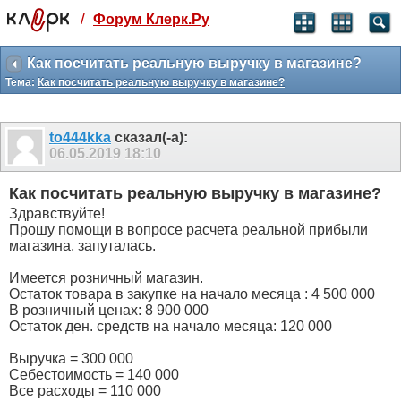
/
Форум Клерк.Ру
Святые угодники, Клерк без рекламы
прекрасен:)
Как посчитать реальную выручку в магазине?
Тема:
Как посчитать реальную выручку в магазине?
месяц
99
₽
3 месяца
to444kka
сказал(-а):
259
₽
06.05.2019
18:10
-10%
полгода
Как посчитать реальную выручку в магазине?
499
₽
Здравствуйте!
-15%
Прошу помощи в вопросе расчета реальной прибыли
Отмена
Оплатить
магазина, запуталась.
Имеется розничный магазин.
Остаток товара в закупке на начало месяца : 4 500 000
В розничный ценах: 8 900 000
Остаток ден. средств на начало месяца: 120 000
Выручка = 300 000
Себестоимость = 140 000
Все расходы = 110 000