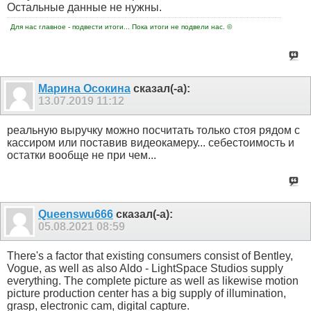
Остальные данные не нужны.
Для нас главное - подвести итоги... Пока итоги не подвели нас. ©
Марина Осокина
сказал(-а):
13.07.2019
11:12
реальную выручку можно посчитать только стоя рядом с
кассиром или поставив видеокамеру... себестоимость и
остатки вообще не при чем...
Queenswu666
сказал(-а):
05.08.2021
08:59
There's a factor that existing consumers consist of Bentley,
Vogue, as well as also Aldo - LightSpace Studios supply
everything. The complete picture as well as likewise motion
picture production center has a big supply of illumination,
grasp, electronic cam, digital capture.