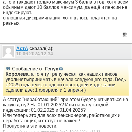
а то и так дают только максимум 3 балла в год, хотя всем
обычным дают 10 баллов максимум, да ещё и пенсии не
индексируют.
сплошная дискриминация, хотя взносы платятся на
равных
АстА
сказал(-а):
10.06.2024
12:34
Сообщение от
Генук
Королева
, а то я тут репу чесал, как наших пенсов
увольнять/принимать в начале следующего года. Ведь
с 2025 года вместо одной новогодней индексации
сделали две: 1 февраля и 1 апреля )
А статус "неработающий" при этом будет учитываться на
какую дату? На 01.01.2025? Или на дату каждой
индексации: 01.02.2025 и 01.04.2025?
Или теперь это для всех пенсионеров, работающих и
неработающих, и статус не важен?
Пропустила эти новости.
Последний раз редактировалось АстА; 10.06.2024 в
12:37
.