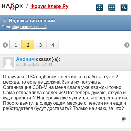
/
Форум Клерк.Ру
Святые угодники, Клерк без рекламы
прекрасен:)
Индексация пенсий
Тема:
Индексация пенсий
месяц
99
₽
3 месяца
1
2
3
4
259
₽
-10%
полгода
Аноним
сказал(-а):
21.06.2022
12:01
499
₽
-15%
Отмена
Оплатить
Получила 10% надбавки к пенсии, а а работаю уже 2
месяца, то есть не должна была их получать.
Организация СЗВ-М на меня сдала уже дважды точно.
Сама отправляла сведения! Вот теперь думаю, откуда и
куда прилетит? Наверняка же чухнутся, что переплатили.
Просто вычтут в следующем месяце с пенсии или еще и
работодателя будут доставать? Только не знаю, за что?