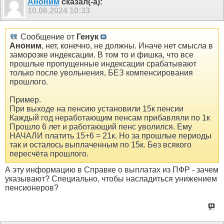
Аноним
сказал(-а):
10.06.2024
10:33
Сообщение от
Генук
Аноним
, нет, конечно, не должны. Иначе нет смысла в
заморозке индексации. В том то и фишка, что все
прошлые пропущенные индексации срабатывают
только после увольнения, БЕЗ компенсирования
прошлого.
Пример.
При выходе на пенсию установили 15к пенсии
Каждый год неработающим пенсам прибавляли по 1к
Прошло 6 лет и работающий пенс уволился. Ему
НАЧАЛИ платить 15+6 = 21к. Но за прошлые периоды
так и осталось выплаченным по 15к. Без всякого
пересчёта прошлого.
А эту информацию в Справке о выплатах из ПФР - зачем
указывают? Специально, чтобы насладиться унижением
пенсионеров?