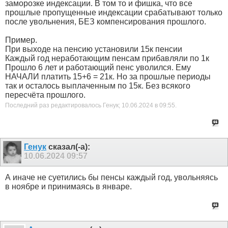
заморозке индексации. В том то и фишка, что все
прошлые пропущенные индексации срабатывают только
после увольнения, БЕЗ компенсирования прошлого.
Пример.
При выходе на пенсию установили 15к пенсии
Каждый год неработающим пенсам прибавляли по 1к
Прошло 6 лет и работающий пенс уволился. Ему
НАЧАЛИ платить 15+6 = 21к. Но за прошлые периоды
так и осталось выплаченным по 15к. Без всякого
пересчёта прошлого.
Последний раз редактировалось Генук; 10.06.2024 в
09:55
.
Генук
сказал(-а):
10.06.2024
09:57
А иначе не суетились бы пенсы каждый год, увольняясь
в ноябре и принимаясь в январе.