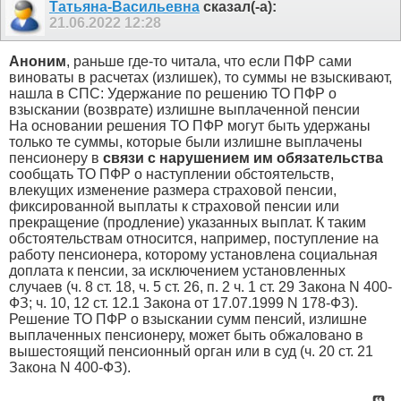
Татьяна-Васильевна
сказал(-а):
21.06.2022
12:28
Аноним
, раньше где-то читала, что если ПФР сами
виноваты в расчетах (излишек), то суммы не взыскивают,
нашла в СПС: Удержание по решению ТО ПФР о
взыскании (возврате) излишне выплаченной пенсии
На основании решения ТО ПФР могут быть удержаны
только те суммы, которые были излишне выплачены
пенсионеру в
связи с нарушением им обязательства
сообщать ТО ПФР о наступлении обстоятельств,
влекущих изменение размера страховой пенсии,
фиксированной выплаты к страховой пенсии или
прекращение (продление) указанных выплат. К таким
обстоятельствам относится, например, поступление на
работу пенсионера, которому установлена социальная
доплата к пенсии, за исключением установленных
случаев (ч. 8 ст. 18, ч. 5 ст. 26, п. 2 ч. 1 ст. 29 Закона N 400-
ФЗ; ч. 10, 12 ст. 12.1 Закона от 17.07.1999 N 178-ФЗ).
Решение ТО ПФР о взыскании сумм пенсий, излишне
выплаченных пенсионеру, может быть обжаловано в
вышестоящий пенсионный орган или в суд (ч. 20 ст. 21
Закона N 400-ФЗ).