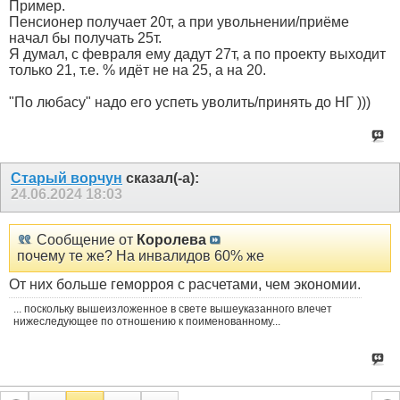
Пример.
Пенсионер получает 20т, а при увольнении/приёме
начал бы получать 25т.
Я думал, с февраля ему дадут 27т, а по проекту выходит
только 21, т.е. % идёт не на 25, а на 20.
"По любасу" надо его успеть уволить/принять до НГ )))
Старый ворчун
сказал(-а):
24.06.2024
18:03
Сообщение от
Королева
почему те же? На инвалидов 60% же
От них больше геморроя с расчетами, чем экономии.
... поскольку вышеизложенное в свете вышеуказанного влечет
нижеследующее по отношению к поименованному...