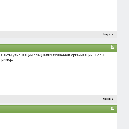
Вверх
▲
#2
ла акты утилизации специализированной организации. Если
пример:
Вверх
▲
#3