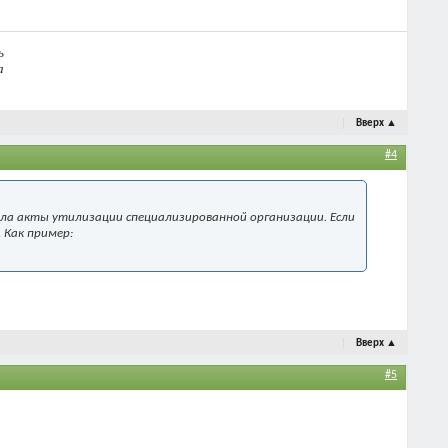
ь
а
Вверх
▲
#4
вала акты утилизации специализированной организации. Если
 Как пример:
Вверх
▲
#5