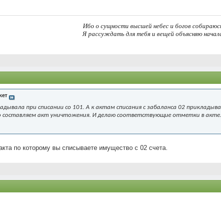
Ибо о сущности высшей небес и богов собираюс
Я рассуждать для тебя и вещей объясняю начал
жет
дывала при списании со 101. А к актам списания с забаланса 02 приклады
 составляем акт уничтожения. И делаю соответствующие отметки в акте.
акта по которому вы списываете имущество с 02 счета.