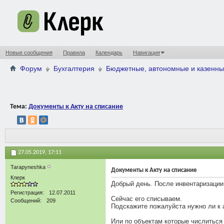
Новые сообщения
Правила
Календарь
Навигация
Форум
Бухгалтерия
Бюджетные, автономные и казенны
Тема:
Документы к Акту на списание
27.05.2019,
17:11
Tarapyneshka
Документы к Акту на списание
Клерк
Добрый день. После инвентаризации 
Регистрация
12.07.2011
Сейчас его списываем.
Сообщений
209
Подскажите пожалуйста нужно ли к 
Или по объектам которые числиться 