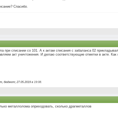
писание? Спасибо.
а при списании со 101. А к актам списания с забаланса 02 прикладыва
авляем акт уничтожения. И делаю соответствующие отметки в акте. Как 
т, бюджет; 27.05.2019 в
19:08
.
олько металлолома оприходовать, сколько драгметаллов