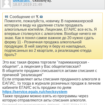
deklarant_
сказал(-а):
18.07.2019
21:49
Сообщение от
Y.
Помогите, пожалуйста, новичку. В парикмахерской
которую я веду на удаленке стали продавать
алкогольные коктейли. Лицензии, ЕГАИС все есть. Я
впервые столкнулся с алкоголем. Вообще ничего не
знаю. Как я понял самое важное до 20 нужно сдать
форму 11 - Розничная продажа алкогольной
продукции. В ней закупку я беру из накладных,
подписанных во 2 квартале, а реализацию откуда
брать?
Это вас такая форма торговли "парикмахерская -
общепит", а лицензия у Вас общепитовская?
В общепите продажи списываются актами списания с
причиной "реализация"
Если отправляют акты списания проданного алкоголя в
ЕАГИС, то тогда в журнале розничных продаж в личном
кабинете ЕГАИС есть продажи по дням
https://service.egais.ru/checksystem
Также продажи можно взять из программы через
которую отправляются акты списания алкоголя.
Последний раз редактировалось deklarant_; 18.07.2019 в
21:52
.