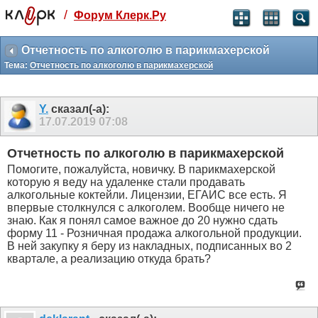
/
Форум Клерк.Ру
Святые угодники, Клерк без рекламы
прекрасен:)
Отчетность по алкоголю в парикмахерской
Тема:
Отчетность по алкоголю в парикмахерской
месяц
99
₽
3 месяца
Y.
сказал(-а):
259
₽
17.07.2019
07:08
-10%
полгода
Отчетность по алкоголю в парикмахерской
499
₽
Помогите, пожалуйста, новичку. В парикмахерской
-15%
которую я веду на удаленке стали продавать
Отмена
Оплатить
алкогольные коктейли. Лицензии, ЕГАИС все есть. Я
впервые столкнулся с алкоголем. Вообще ничего не
знаю. Как я понял самое важное до 20 нужно сдать
форму 11 - Розничная продажа алкогольной продукции.
В ней закупку я беру из накладных, подписанных во 2
квартале, а реализацию откуда брать?