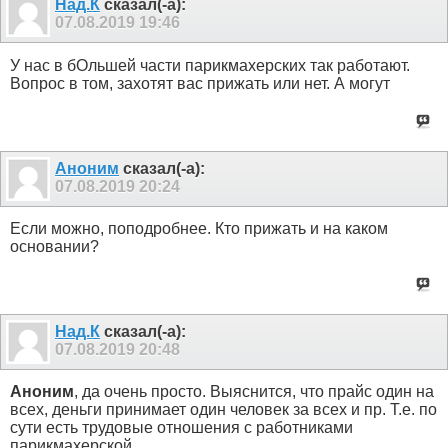
Над.К
сказал(-а):
07.08.2019
19:46
У нас в бОльшей части парикмахерских так работают.
Вопрос в том, захотят вас прижать или нет. А могут
Аноним
сказал(-а):
07.08.2019
20:24
Если можно, поподробнее. Кто прижать и на каком
основании?
Над.К
сказал(-а):
07.08.2019
20:48
Аноним
, да очень просто. Выяснится, что прайс один на
всех, деньги принимает один человек за всех и пр. Т.е. по
сути есть трудовые отношения с работниками
парикмахерской