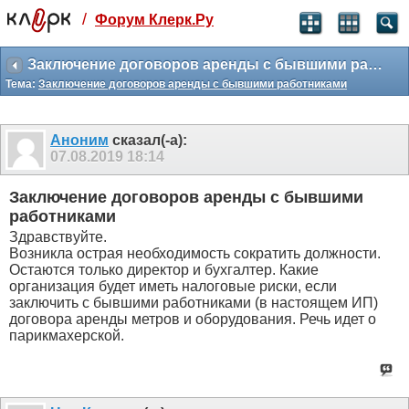
/
Форум Клерк.Ру
Святые угодники, Клерк без рекламы
прекрасен:)
Заключение договоров аренды с бывшими работниками
Тема:
Заключение договоров аренды с бывшими работниками
месяц
99
₽
3 месяца
Аноним
сказал(-а):
259
₽
07.08.2019
18:14
-10%
полгода
Заключение договоров аренды с бывшими
499
₽
работниками
-15%
Здравствуйте.
Отмена
Оплатить
Возникла острая необходимость сократить должности.
Остаются только директор и бухгалтер. Какие
организация будет иметь налоговые риски, если
заключить с бывшими работниками (в настоящем ИП)
договора аренды метров и оборудования. Речь идет о
парикмахерской.