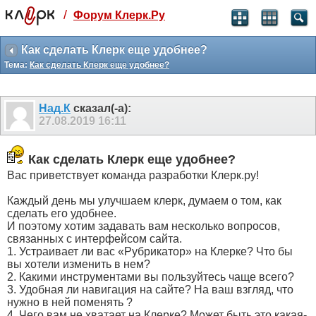
/
Форум Клерк.Ру
Святые угодники, Клерк без рекламы
прекрасен:)
Как сделать Клерк еще удобнее?
Тема:
Как сделать Клерк еще удобнее?
месяц
99
₽
3 месяца
Над.К
сказал(-а):
259
₽
27.08.2019
16:11
-10%
полгода
499
₽
Как сделать Клерк еще удобнее?
-15%
Вас приветствует команда разработки Клерк.ру!
Отмена
Оплатить
Каждый день мы улучшаем клерк, думаем о том, как
сделать его удобнее.
И поэтому хотим задавать вам несколько вопросов,
связанных с интерфейсом сайта.
1. Устраивает ли вас «Рубрикатор» на Клерке? Что бы
вы хотели изменить в нем?
2. Какими инструментами вы пользуйтесь чаще всего?
3. Удобная ли навигация на сайте? На ваш взгляд, что
нужно в ней поменять ?
4. Чего вам не хватает на Клерке? Может быть это какая-