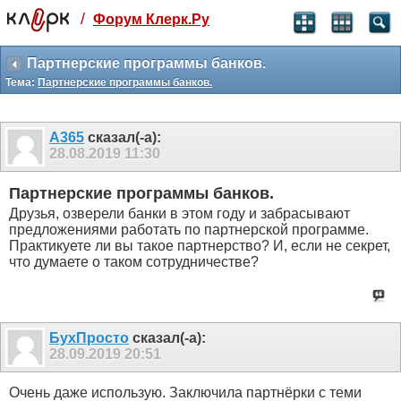
/
Форум Клерк.Ру
Святые угодники, Клерк без рекламы
прекрасен:)
Партнерские программы банков.
Тема:
Партнерские программы банков.
месяц
99
₽
3 месяца
А365
сказал(-а):
259
₽
28.08.2019
11:30
-10%
полгода
Партнерские программы банков.
499
₽
Друзья, озверели банки в этом году и забрасывают
-15%
предложениями работать по партнерской программе.
Отмена
Оплатить
Практикуете ли вы такое партнерство? И, если не секрет,
что думаете о таком сотрудничестве?
БухПросто
сказал(-а):
28.09.2019
20:51
Очень даже использую. Заключила партнёрки с теми