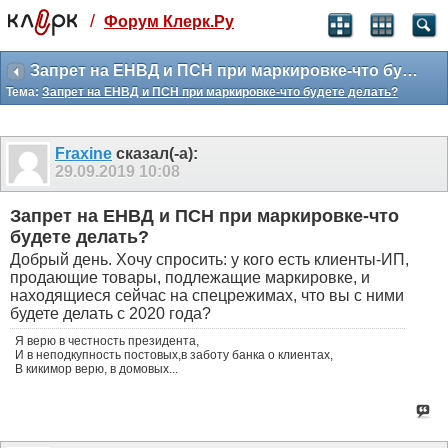
/
Форум Клерк.Ру
Святые угодники, Клерк без рекламы
прекрасен:)
Запрет на ЕНВД и ПСН при маркировке-что будете делать?
Тема:
Запрет на ЕНВД и ПСН при маркировке-что будете делать?
месяц
99
₽
3 месяца
Fraxine
сказал(-а):
259
₽
29.09.2019
10:08
-10%
полгода
Запрет на ЕНВД и ПСН при маркировке-что
499
₽
будете делать?
-15%
Добрый день. Хочу спросить: у кого есть клиенты-ИП,
Отмена
Оплатить
продающие товары, подлежащие маркировке, и
находящиеся сейчас на спецрежимах, что вы с ними
будете делать с 2020 года?
Я верю в честность президента,
И в неподкупность постовых,в заботу банка о клиентах,
В кикимор верю, в домовых...