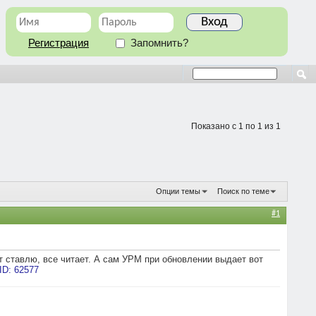
Регистрация
Запомнить?
Показано с 1 по 1 из 1
Опции темы
Поиск по теме
#1
т ставлю, все читает. А сам УРМ при обновлении выдает вот