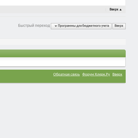
Вверх
▲
Быстрый переход
Программы для бюджетного учета
Вверх
Обратная связь
Форум Клерк.Ру
Вверх