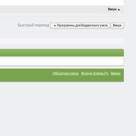
Вверх
▲
Быстрый переход
Программы для бюджетного учета
Вверх
Обратная связь
Форум Клерк.Ру
Вверх