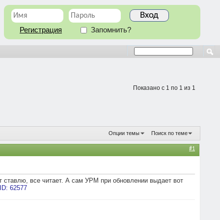
Регистрация
Запомнить?
Показано с 1 по 1 из 1
Опции темы
Поиск по теме
#1
т ставлю, все читает. А сам УРМ при обновлении выдает вот