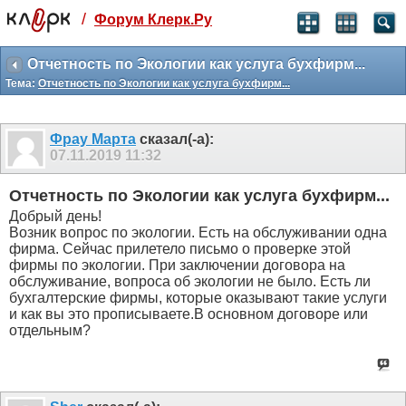
/
Форум Клерк.Ру
Святые угодники, Клерк без рекламы
прекрасен:)
Отчетность по Экологии как услуга бухфирм...
Тема:
Отчетность по Экологии как услуга бухфирм...
месяц
99
₽
3 месяца
Фрау Марта
сказал(-а):
259
₽
07.11.2019
11:32
-10%
полгода
Отчетность по Экологии как услуга бухфирм...
499
₽
Добрый день!
-15%
Возник вопрос по экологии. Есть на обслуживании одна
Отмена
Оплатить
фирма. Сейчас прилетело письмо о проверке этой
фирмы по экологии. При заключении договора на
обслуживание, вопроса об экологии не было. Есть ли
бухгалтерские фирмы, которые оказывают такие услуги
и как вы это прописываете.В основном договоре или
отдельным?