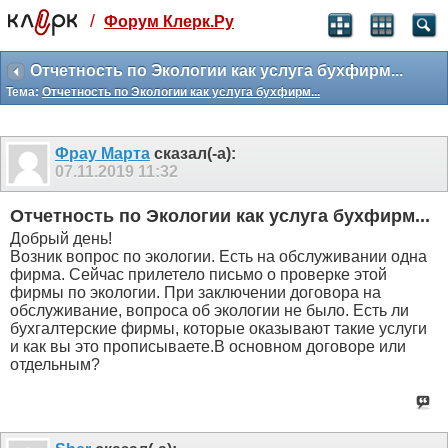
/
Форум Клерк.Ру
Святые угодники, Клерк без рекламы
прекрасен:)
Отчетность по Экологии как услуга бухфирм...
Тема:
Отчетность по Экологии как услуга бухфирм...
месяц
99
₽
3 месяца
Фрау Марта
сказал(-а):
259
₽
07.11.2019
11:32
-10%
полгода
Отчетность по Экологии как услуга бухфирм...
499
₽
Добрый день!
-15%
Возник вопрос по экологии. Есть на обслуживании одна
Отмена
Оплатить
фирма. Сейчас прилетело письмо о проверке этой
фирмы по экологии. При заключении договора на
обслуживание, вопроса об экологии не было. Есть ли
бухгалтерские фирмы, которые оказывают такие услуги
и как вы это прописываете.В основном договоре или
отдельным?