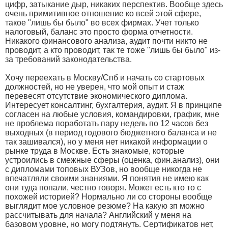
цифр, затыкание дыр, никаких перспектив. Вообще здесь
очень примитивное отношение ко всей этой сфере,
такое "лишь бы было" во всех фирмах. Учет только
налоговый, баланс это просто форма отчетности.
Никакого финансового анализа, аудит почти никто не
проводит, а кто проводит, так те тоже "лишь бы было" из-
за требований законодательства.
Хочу переехать в Москву/Спб и начать со стартовых
должностей, но не уверен, что мой опыт и стаж
перевесят отсутствие экономического диплома.
Интересует консалтинг, бухгалтерия, аудит. Я в принципе
согласен на любые условия, командировки, график, мне
не проблема поработать пару недель по 12 часов без
выходных (в период годового бюджетного баланса и не
так зашивался), но у меня нет никакой информации о
рынке труда в Москве. Есть знакомые, которые
устроились в смежные сферы (оценка, фин.анализ), они
с дипломами топовых ВУЗов, но вообще никогда не
впечатляли своими знаниями. Я понятия не имею как
они туда попали, честно говоря. Может есть кто то с
похожей историей? Нормально ли со стороны вообще
выглядит мое условное резюме? На какую зп можно
рассчитывать для начала? Английский у меня на
базовом уровне, но могу подтянуть. Сертификатов нет,