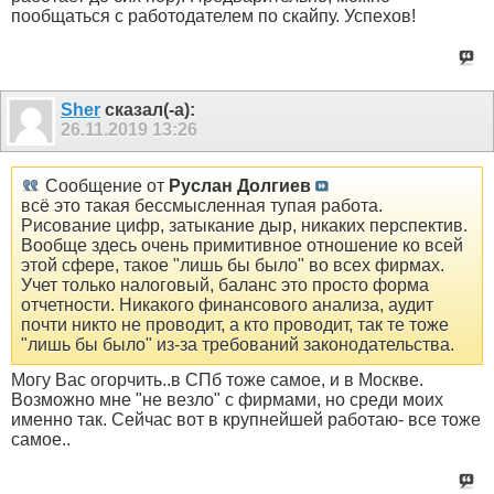
пообщаться с работодателем по скайпу. Успехов!
Sher
сказал(-а):
26.11.2019
13:26
Сообщение от
Руслан Долгиев
всё это такая бессмысленная тупая работа.
Рисование цифр, затыкание дыр, никаких перспектив.
Вообще здесь очень примитивное отношение ко всей
этой сфере, такое "лишь бы было" во всех фирмах.
Учет только налоговый, баланс это просто форма
отчетности. Никакого финансового анализа, аудит
почти никто не проводит, а кто проводит, так те тоже
"лишь бы было" из-за требований законодательства.
Могу Вас огорчить..в СПб тоже самое, и в Москве.
Возможно мне "не везло" с фирмами, но среди моих
именно так. Сейчас вот в крупнейшей работаю- все тоже
самое..