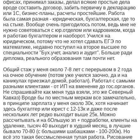
офисах, принимал заказы, делал всякие простые дела
вроде составить договор, забить первичку в декларацию
или 1С, бизнес-планы, расчеты простейшие. Работа
была самая разная - юридическая, бухгалтерская, где то
на стыке. Вообще очень пригодилось потом, ведь мне не
нужно советоваться с юр.отделом или кадровиком, когда
я работаю бухгалтером и наоборот. Учился на
юридическом, потому что не хотел сдавать ЕГЭ по
математике, недавно поступил на второе высшее по
специальности "Бух.учет, анализ и аудит". Больше ради
диплома, реального образования там почти нет.
Общий стаж у меня около 7-8 лет с перерывом в 2 года
на очное обучение (потом уже учился заочно, да и на
каникулах приезжал домой, работал). Работал с самыми
разными клиентами - от ИП на вмененке до гос.органов.
Не спрашивайте как меня туда взяли, это же Северный
Кавказ) Вроде бы по местным меркам все замечательно,
в принципе зарплата у меня около 30к, хотя начинает
здесь бухгалтер или юрист с 12-13к и даже после
нескольких лет редко выходит выше 25к. Можно
рассчитывать и на бОльшую зп + подработки, клиенты на
удаленке, тысяч 40 выходит в худший месяц, в лучшие
бывало 70-80 (с большими шабашками - 100-200к). Но
всё это такая бессмысленная тупая работа. Рисование