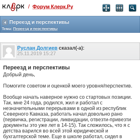
/
Форум Клерк.Ру
Святые угодники, Клерк без рекламы
прекрасен:)
Переезд и перспективы
Тема:
Переезд и перспективы
месяц
99
₽
3 месяца
Руслан Долгиев
сказал(-а):
259
₽
25.11.2019
15:27
-10%
полгода
Переезд и перспективы
499
₽
Добрый день,
-15%
Отмена
Оплатить
Помогите советом и оценкой моего уровня/перспектив.
Вообще начать наверное нужно со стартовых позиции.
Так, мне 24 года, родился, жил и работал с
незначительными перерывами в одной из республик
Северного Кавказа, работать начал довольно рано
(первичка, регистрации, ликвидации, отвезти-привезти
документы это уже лет в 14-15). Так сложилось, что я с
детства варился во всей этой юридической и
бухгалтерской теме. Еще в школе работал, сидел в