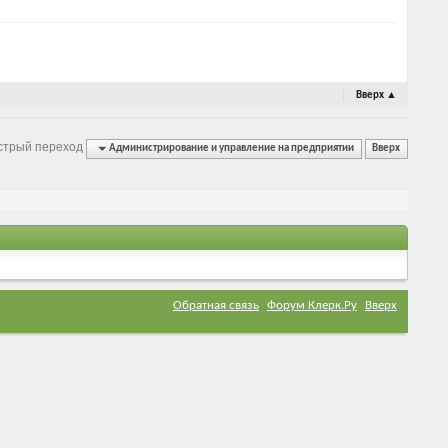
Вверх
▲
стрый переход
Администрирование и управление на предприятии
Вверх
Обратная связь
Форум Клерк.Ру
Вверх