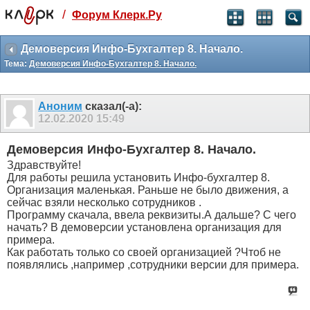
/
Форум Клерк.Ру
Святые угодники, Клерк без рекламы
прекрасен:)
Демоверсия Инфо-Бухгалтер 8. Начало.
Тема:
Демоверсия Инфо-Бухгалтер 8. Начало.
месяц
99
₽
3 месяца
Аноним
сказал(-а):
259
₽
12.02.2020
15:49
-10%
полгода
Демоверсия Инфо-Бухгалтер 8. Начало.
499
₽
Здравствуйте!
-15%
Для работы решила установить Инфо-бухгалтер 8.
Отмена
Оплатить
Организация маленькая. Раньше не было движения, а
сейчас взяли несколько сотрудников .
Программу скачала, ввела реквизиты.А дальше? С чего
начать? В демоверсии установлена организация для
примера.
Как работать только со своей организацией ?Чтоб не
появлялись ,например ,сотрудники версии для примера.