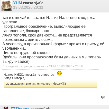
YUM
сказал(-а):
13.03.2020
20:11
так и отвечайте - статья №... из Налогового кодекса
удалена.
Программное обеспечение, выполняющее её
заполнение, блокировано.
ля-ля тополя, срок давности... не представляется
возможным .. идите лесом...
А человеку, в произвольной форме : приказ о приему, об
увольнении..
Чисто по трудовой книжке
(дебилы! они просраюююли базы данных а мы теперь
выкручивайся)
Последний раз редактировалось YUM; 13.03.2020 в
20:16
.
На мое
ИМХО
, просьба не опираться!
Когда я говорю,
складывается впечатление, что я брежу(©)
ZZZhanna
сказал(-а):