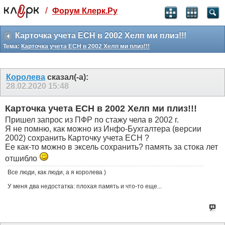
/
Форум Клерк.Ру
Святые угодники, Клерк без рекламы
прекрасен:)
Карточка учета ЕСН в 2002 Хелп ми плиз!!!
Тема:
Карточка учета ЕСН в 2002 Хелп ми плиз!!!
месяц
99
₽
3 месяца
Королева
сказал(-а):
259
₽
28.02.2020
15:48
-10%
полгода
Карточка учета ЕСН в 2002 Хелп ми плиз!!!
499
₽
Пришел запрос из ПФР по стажу чела в 2002 г.
-15%
Я не помню, как можно из Инфо-Бухгалтера (версии
Отмена
Оплатить
2002) сохранить Карточку учета ЕСН ?
Ее как-то можно в эксель сохранить? память за стока лет
отшибло
Все люди, как люди, а я королева )
У меня два недостатка: плохая память и что-то еще...