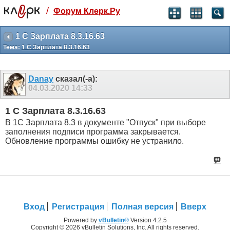
/
Форум Клерк.Ру
Святые угодники, Клерк без рекламы
прекрасен:)
1 C Зарплата 8.3.16.63
Тема:
1 C Зарплата 8.3.16.63
месяц
99
₽
3 месяца
Danay
сказал(-а):
259
₽
04.03.2020
14:33
-10%
полгода
1 C Зарплата 8.3.16.63
499
₽
В 1С Зарплата 8.3 в документе "Отпуск" при выборе
-15%
заполнения подписи программа закрывается.
Отмена
Оплатить
Обновление программы ошибку не устранило.
Вход
Регистрация
Полная версия
Вверх
Powered by
vBulletin®
Version 4.2.5
Copyright © 2026 vBulletin Solutions, Inc. All rights reserved.