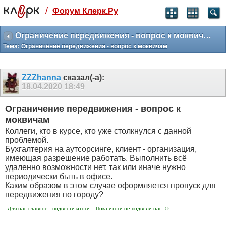
/
Форум Клерк.Ру
Святые угодники, Клерк без рекламы
прекрасен:)
Ограничение передвижения - вопрос к моквичам
Тема:
Ограничение передвижения - вопрос к моквичам
месяц
99
₽
3 месяца
ZZZhanna
сказал(-а):
259
₽
18.04.2020
18:49
-10%
полгода
Ограничение передвижения - вопрос к
499
₽
моквичам
-15%
Коллеги, кто в курсе, кто уже столкнулся с данной
Отмена
Оплатить
проблемой.
Бухгалтерия на аутсорсинге, клиент - организация,
имеющая разрешение работать. Выполнить всё
удаленно возможности нет, так или иначе нужно
периодически быть в офисе.
Каким образом в этом случае оформляется пропуск для
передвижения по городу?
Для нас главное - подвести итоги... Пока итоги не подвели нас. ©