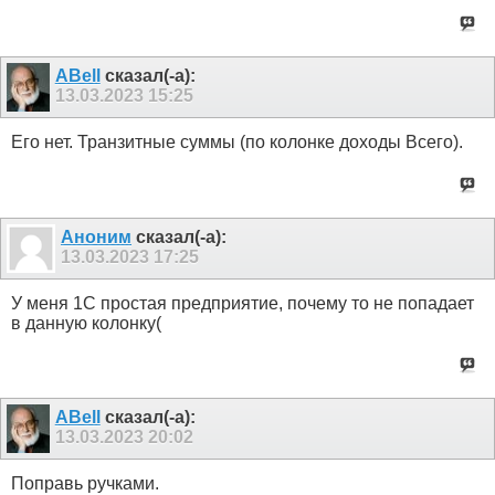
ABell
сказал(-а):
13.03.2023
15:25
Его нет. Транзитные суммы (по колонке доходы Всего).
Аноним
сказал(-а):
13.03.2023
17:25
У меня 1С простая предприятие, почему то не попадает
в данную колонку(
ABell
сказал(-а):
13.03.2023
20:02
Поправь ручками.