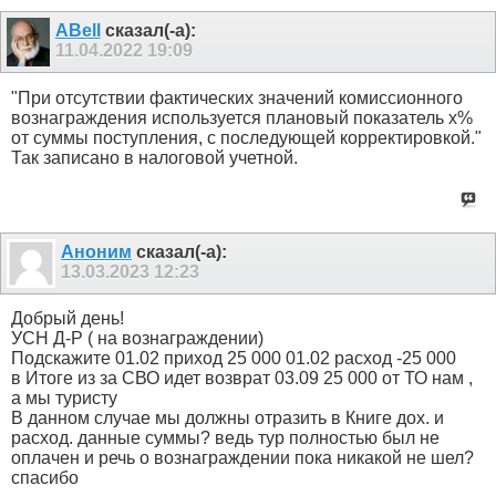
ABell
сказал(-а):
11.04.2022
19:09
"При отсутствии фактических значений комиссионного
вознаграждения используется плановый показатель х%
от суммы поступления, с последующей корректировкой."
Так записано в налоговой учетной.
Аноним
сказал(-а):
13.03.2023
12:23
Добрый день!
УСН Д-Р ( на вознаграждении)
Подскажите 01.02 приход 25 000 01.02 расход -25 000
в Итоге из за СВО идет возврат 03.09 25 000 от ТО нам ,
а мы туристу
В данном случае мы должны отразить в Книге дох. и
расход. данные суммы? ведь тур полностью был не
оплачен и речь о вознаграждении пока никакой не шел?
спасибо