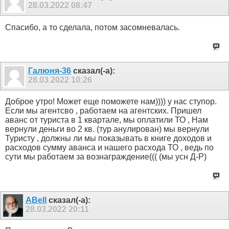
28.03.2022
08:47
Спасибо, а то сделала, потом засомневалась.
Галюня-36
сказал(-а):
28.03.2022
10:26
Доброе утро! Может еще поможете нам)))) у нас ступор.
Если мы агентсво , работаем на агентских. Пришел
аванс от туриста в 1 квартале, мы оплатили ТО , Нам
вернули деньги во 2 кв. (тур анулирован) мы вернули
Туристу , должны ли мы показывать в книге доходов и
расходов сумму аванса и нашего расхода ТО , ведь по
сути мы работаем за вознаграждение((( (мы усн Д-Р)
ABell
сказал(-а):
28.03.2022
20:11