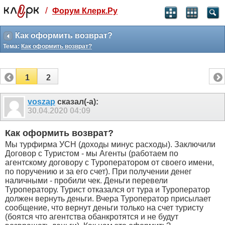
/
Форум Клерк.Ру
Святые угодники, Клерк без рекламы
прекрасен:)
Как оформить возврат?
Тема:
Как оформить возврат?
месяц
99
₽
3 месяца
1
2
259
₽
-10%
полгода
voszap
сказал(-а):
30.04.2020
04:09
499
₽
-15%
Отмена
Оплатить
Как оформить возврат?
Мы турфирма УСН (доходы минус расходы). Заключили
Договор с Туристом - мы Агенты (работаем по
агентскому договору с Туроператором от своего имени,
по поручению и за его счет). При получении денег
наличными - пробили чек. Деньги перевели
Туроператору. Турист отказался от тура и Туроператор
должен вернуть деньги. Вчера Туроператор присылает
сообщение, что вернут деньги только на счет туристу
(боятся что агентства обанкротятся и не будут