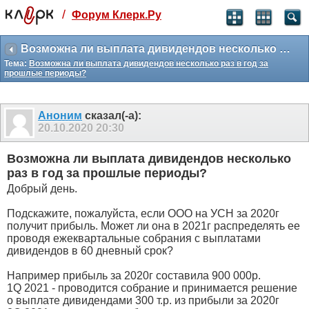
/
Форум Клерк.Ру
Святые угодники, Клерк без рекламы
прекрасен:)
Возможна ли выплата дивидендов несколько раз в год за прошлые периоды?
Тема:
Возможна ли выплата дивидендов несколько раз в год за
месяц
прошлые периоды?
99
₽
3 месяца
259
₽
Аноним
сказал(-а):
-10%
20.10.2020
20:30
полгода
499
₽
Возможна ли выплата дивидендов несколько
-15%
раз в год за прошлые периоды?
Отмена
Оплатить
Добрый день.
Подскажите, пожалуйста, если ООО на УСН за 2020г
получит прибыль. Может ли она в 2021г распределять ее
проводя ежеквартальные собрания с выплатами
дивидендов в 60 дневный срок?
Например прибыль за 2020г составила 900 000р.
1Q 2021 - проводится собрание и принимается решение
о выплате дивидендами 300 т.р. из прибыли за 2020г