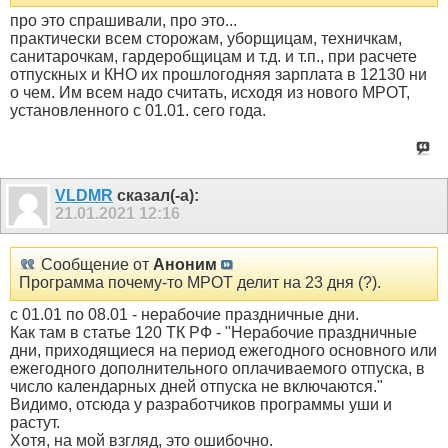
про это спрашивали, про это...
практически всем сторожам, уборщицам, техничкам,
санитарочкам, гардеробщицам и т.д. и т.п., при расчете
отпускных и КНО их прошлогодняя зарплата в 12130 ни
о чем. Им всем надо считать, исходя из нового МРОТ,
установленного с 01.01. сего года.
VLDMR
сказал(-а):
21.01.2021
12:16
Сообщение от
Аноним
Программа почему-то МРОТ делит на 23 дня (?).
с 01.01 по 08.01 - нерабочие праздничные дни.
Как там в статье 120 ТК РФ - "Нерабочие праздничные
дни, приходящиеся на период ежегодного основного или
ежегодного дополнительного оплачиваемого отпуска, в
число календарных дней отпуска не включаются."
Видимо, отсюда у разработчиков программы уши и
растут.
Хотя, на мой взгляд, это ошибочно.