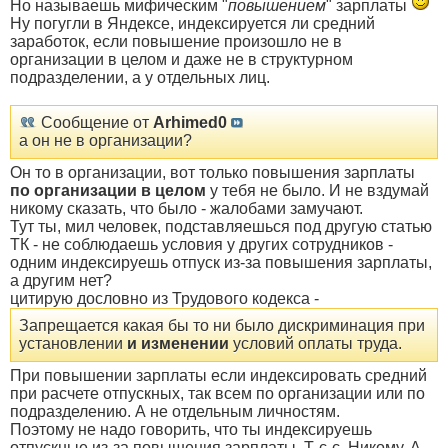
Но называешь мифическим "
повышением
" зарплаты
Ну погугли в Яндексе, индексируется ли средний
заработок, если повышение произошло не в
организации в целом и даже не в структурном
подразделении, а у отдельных лиц.
Сообщение от
Arhimed0
а он не в организации?
Он то в организации, вот только повышения зарплаты
по организации в целом
у тебя не было. И не вздумай
никому сказать, что было - жалобами замучают.
Тут ты, мил человек, подставляешься под другую статью
ТК - не соблюдаешь условия у других сотрудников -
одним индексируешь отпуск из-за повышения зарплаты,
а другим нет?
цитирую дословно из Трудового кодекса -
Запрещается какая бы то ни было дискриминация при
установлении
и изменении
условий оплаты труда.
При повышении зарплаты если индексировать средний
при расчете отпускных, так всем по организации или по
подразделению. А не отдельным личностям.
Поэтому не надо говорить, что ты индексируешь
отпускные из-за повышения зарплаты. Т-с-с. Никому. А