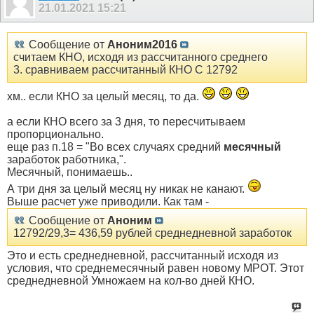
21.01.2021
15:21
Сообщение от
Аноним2016
считаем КНО, исходя из рассчитанного среднего
3. сравниваем рассчитанный КНО С 12792
хм.. если КНО за целый месяц, то да.
а если КНО всего за 3 дня, то пересчитываем
пропорционально.
еще раз п.18 = "Во всех случаях средний
месячный
заработок работника,".
Месячный, понимаешь..
А три дня за целый месяц ну никак не канают.
Выше расчет уже приводили. Как там -
Сообщение от
Аноним
12792/29,3= 436,59 рублей среднедневной заработок
Это и есть среднедневной, рассчитанный исходя из
условия, что среднемесячный равен новому МРОТ. Этот
среднедневной Умножаем на кол-во дней КНО.