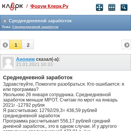
/
Форум Клерк.Ру
Святые угодники, Клерк без рекламы
прекрасен:)
Среднедневной заработок
Тема:
Среднедневной заработок
месяц
99
₽
3 месяца
1
2
259
₽
-10%
полгода
Аноним
сказал(-а):
21.01.2021
10:33
499
₽
-15%
Отмена
Оплатить
Среднедневной заработок
Здравствуйте, Помогите разобраться. Кто ошибается: я
или программа?
Увольняю 26 января сотрудника. Среднедневной
заработок меньше МРОТ. Считаю по мрот на январь
2021г -12792 рубля
Я рассчитываю: 12792/29,3= 436,59 рублей
среднедневной заработок
Программа рассчитывает 556,17 рублей средний
дневной заработок., это в одном случае. И у другого