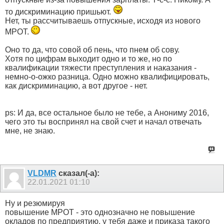
то дискриминацию пришьют.
Нет, ты рассчитываешь отпускные, исходя из нового
МРОТ.
Оно то да, что совой об пень, что пнем об сову.
Хотя по цифрам выходит одно и то же, но по
квалификации тяжести преступления и наказания -
немно-о-ожко разница. Одно можно квалифицировать,
как дискриминацию, а вот другое - нет.
ps: И да, все остальное было не тебе, а Анониму 2016,
чего это ты воспринял на свой счет и начал отвечать
мне, не знаю.
VLDMR
сказал(-а):
22.01.2021
01:10
Ну и резюмируя
повышение МРОТ - это однозначно не повышение
окладов по предприятию, у тебя даже и приказа такого