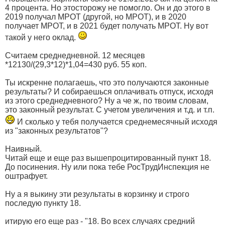
4 процента. Но этосторожу не помогло. Он и до этого в
2019 получал МРОТ (другой, но МРОТ), и в 2020
получает МРОТ, и в 2021 будет получать МРОТ. Ну вот
такой у него оклад.
Считаем среднедневной. 12 месяцев
*12130/(29,3*12)*1,04=430 руб. 55 коп.
Ты искренне полагаешь, что это получаются законные
результаты? И собираешься оплачивать отпуск, исходя
из этого среднедневного? Ну а че ж, по твоим словам,
это законный результат. С учетом увеличения и т.д. и т.п.
И сколько у тебя получается среднемесячный исходя
из "законных результатов"?
Наивный.
Читай еще и еще раз вышепроцитированный пункт 18.
До посинения. Ну или пока тебе РосТрудИнспекция не
оштрафует.
Ну а я выкину эти результаты в корзинку и строго
последую пункту 18.
итирую его еще раз - "18. Во всех случаях средний