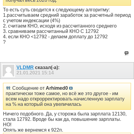
получал весь 2020 год.
То есть суть сводится к следующему алгоритму:
1.рассчитываем средний заработок за расчетный период
с учетом индексации (4%)
2. считаем КНО, исходя из рассчитанного среднего
3. сравниваем рассчитанный КНО С 12792
4. если КНО <12792 - делаем доплату до 12792
?
VLDMR
сказал(-а):
21.01.2021
15:14
Сообщение от
Arhimed0
практически тоже самое, но всё же это другое - им
всем надо открорректировать начисленную зарплату
на % на который она увеличилась
Ничего подобного. Да, у сторожа была зарплата 12130,
стала 12792. Вроде бы как да, повышение зарплаты.
НО!
Опять же вернемся к 922п.