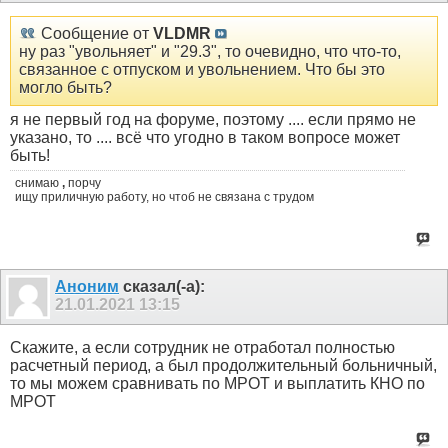
Сообщение от
VLDMR
ну раз "увольняет" и "29.3", то очевидно, что что-то,
связанное с отпуском и увольнением. Что бы это
могло быть?
я не первый год на форуме, поэтому .... если прямо не
указано, то .... всё что угодно в таком вопросе может
быть!
снимаю
,
порчу
ищу приличную работу, но чтоб не связана с трудом
Аноним
сказал(-а):
21.01.2021
13:15
Скажите, а если сотрудник не отработал полностью
расчетный период, а был продолжительный больничный,
то мы можем сравнивать по МРОТ и выплатить КНО по
МРОТ