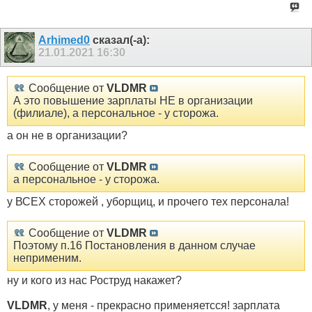
Arhimed0
сказал(-а):
21.01.2021
16:30
Сообщение от
VLDMR
А это повышение зарплаты НЕ в организации
(филиале), а персональное - у сторожа.
а он не в организации?
Сообщение от
VLDMR
а персональное - у сторожа.
у ВСЕХ сторожей , уборщиц, и прочего тех персонала!
Сообщение от
VLDMR
Поэтому п.16 Постановления в данном случае
неприменим.
ну и кого из нас Роструд накажет?
VLDMR
, у меня - прекрасно применяетсся! зарплата