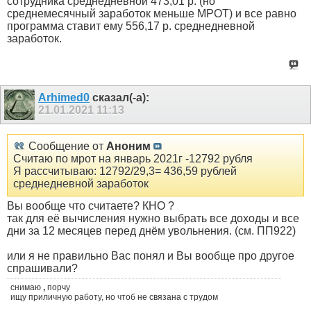
сотрудника среднедневной 473,01 р. (но
среднемесячный заработок меньше МРОТ) и все равно
программа ставит ему 556,17 р. среднедневной
заработок.
Arhimed0
сказал(-а):
21.01.2021
11:13
Сообщение от
Аноним
Считаю по мрот на январь 2021г -12792 рубля
Я рассчитываю: 12792/29,3= 436,59 рублей
среднедневной заработок
Вы вообще что считаете? КНО ?
так для её вычисления нужно выбрать все доходы и все
дни за 12 месяцев перед днём увольнения. (см. ПП922)
или я не правильно Вас понял и Вы вообще про другое
спрашивали?
снимаю
,
порчу
ищу приличную работу, но чтоб не связана с трудом