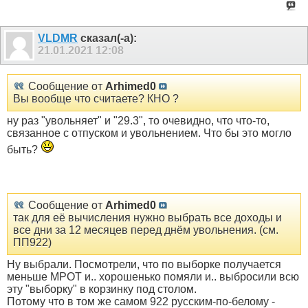
VLDMR
сказал(-а):
21.01.2021
12:08
Сообщение от
Arhimed0
Вы вообще что считаете? КНО ?
ну раз "увольняет" и "29.3", то очевидно, что что-то,
связанное с отпуском и увольнением. Что бы это могло
быть?
Сообщение от
Arhimed0
так для её вычисления нужно выбрать все доходы и
все дни за 12 месяцев перед днём увольнения. (см.
ПП922)
Ну выбрали. Посмотрели, что по выборке получается
меньше МРОТ и.. хорошенько помяли и.. выбросили всю
эту "выборку" в корзинку под столом.
Потому что в том же самом 922 русским-по-белому -