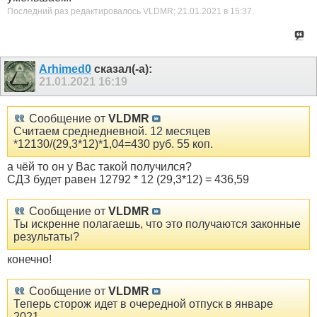
Последний раз редактировалось VLDMR; 21.01.2021 в
15:37
.
Arhimed0
сказал(-а):
21.01.2021
16:19
Сообщение от
VLDMR
Считаем среднедневной. 12 месяцев
*12130/(29,3*12)*1,04=430 руб. 55 коп.
а чёй то он у Вас такой получился?
СДЗ будет равен 12792 * 12 (29,3*12) = 436,59
Сообщение от
VLDMR
Ты искренне полагаешь, что это получаются законные
результаты?
конечно!
Сообщение от
VLDMR
Теперь сторож идет в очередной отпуск в январе
2021.