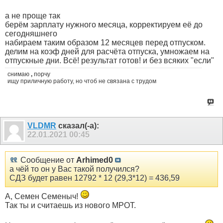
а не проще так
берём зарплату нужного месяца, корректируем её до
сегодняшнего
набираем таким образом 12 месяцев перед отпуском.
делим на коэф дней для расчёта отпуска, умножаем на
отпускные дни. Всё! результат готов! и без всяких "если"
снимаю
,
порчу
ищу приличную работу, но чтоб не связана с трудом
VLDMR
сказал(-а):
22.01.2021
00:45
Сообщение от
Arhimed0
а чёй то он у Вас такой получился?
СДЗ будет равен 12792 * 12 (29,3*12) = 436,59
А, Семен Семеныч!
Так ты и считаешь из нового МРОТ.