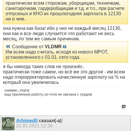
практически всем сторожам, уборщицам, техничкам,
санитарочкам, гардеробщицам и т.д. и т.п., при расчете
отпускных и КНО их прошлогодняя зарплата в 12130
ни о чем.
она нужна как база! ибо у них не каждый месяц 12130,
они как и все люди случается что работают не весь
месяц, по тем же самым причинам.
Сообщение от
VLDMR
Им всем надо считать, исходя из нового МРОТ,
установленного с 01.01. сего года.
я бы никогда таких слов не произнёс.
практически тоже самое, но всё же это другое - им всем
надо открорректировать начисленную зарплату на % на
который она увеличилась
снимаю
,
порчу
ищу приличную работу, но чтоб не связана с трудом
Arhimed0
сказал(-а):
21.01.2021
12:36