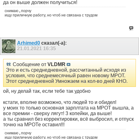
да он выше должен получиться!
снимаю
,
порчу
ищу приличную работу, но чтоб не связана с трудом
Arhimed0
сказал(-а):
21.01.2021
16:35
Сообщение от
VLDMR
Это и есть среднедневной, рассчитанный исходя из
условия, что среднемесячный равен новому МРОТ.
Этот среднедневной Умножаем на кол-во дней КНО.
ой, ну делай так, если тебе так удобно
кстати, вполне возможно, что людей то и обидел!
у моих то только основная зарплтата на МРОТ вышла, а
все премии - сверху лягут! 3 копейки, да выше!
а ты сравнил без корректировки, всё выбросил, и отпуск
точно на МРОТе оставил!!!
снимаю
,
порчу
ищу приличную работу, но чтоб не связана с трудом