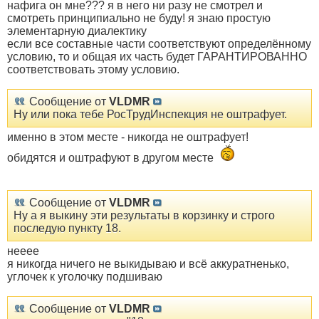
нафига он мне??? я в него ни разу не смотрел и
смотреть принципиально не буду! я знаю простую
элементарную диалектику
если все составные части соответствуют определённому
условию, то и общая их часть будет ГАРАНТИРОВАННО
соответствовать этому условию.
Сообщение от
VLDMR
Ну или пока тебе РосТрудИнспекция не оштрафует.
именно в этом месте - никогда не оштрафует!
обидятся и оштрафуют в другом месте
Сообщение от
VLDMR
Ну а я выкину эти результаты в корзинку и строго
последую пункту 18.
нееее
я никогда ничего не выкидываю и всё аккуратненько,
углочек к уголочку подшиваю
Сообщение от
VLDMR