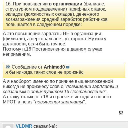
16. При повышении
в организации
(филиале,
структурном подразделении) тарифных ставок,
окладов (должностных окладов), денежного
вознаграждения средний заработок работников
повышается в следующем порядке:
А это повышение зарплаты НЕ в организации
(филиале), а персональное - у сторожа. Ну или у
должности, если быть точнее.
Поэтому п.16 Постановления в данном случае
неприменим.
Сообщение от
Arhimed0
я бы никогда таких слов не произнёс.
А я наоборот, именно по причине вышеизложенной
никогда не произнесу слов о "
повышении зарплаты и
связанным с этим пунктом 16 Постановления
".
А скажу только о п.18 и о расчете исходя из нового
МРОТ, а не из "
повышения зарплаты
".
VLDMR
сказал(-а):