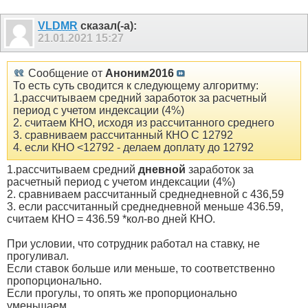
VLDMR
сказал(-а):
21.01.2021
15:27
Сообщение от
Аноним2016
То есть суть сводится к следующему алгоритму:
1.рассчитываем средний заработок за расчетный
период с учетом индексации (4%)
2. считаем КНО, исходя из рассчитанного среднего
3. сравниваем рассчитанный КНО С 12792
4. если КНО <12792 - делаем доплату до 12792
1.рассчитываем средний
дневной
заработок за
расчетный период с учетом индексации (4%)
2. сравниваем рассчитанный среднедневной с 436,59
3. если рассчитанный среднедневной меньше 436.59,
считаем КНО = 436.59 *кол-во дней КНО.
При условии, что сотрудник работал на ставку, не
прогуливал.
Если ставок больше или меньше, то соответственно
пропорционально.
Если прогулы, то опять же пропорционально
уменьшаем.