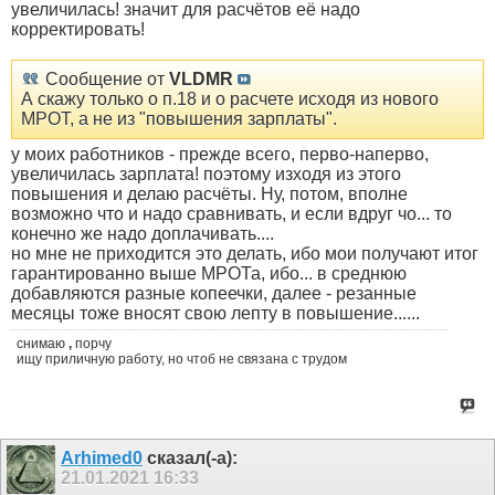
увеличилась! значит для расчётов её надо
корректировать!
Сообщение от
VLDMR
А скажу только о п.18 и о расчете исходя из нового
МРОТ, а не из "повышения зарплаты".
у моих работников - прежде всего, перво-наперво,
увеличилась зарплата! поэтому изходя из этого
повышения и делаю расчёты. Ну, потом, вполне
возможно что и надо сравнивать, и если вдруг чо... то
конечно же надо доплачивать....
но мне не приходится это делать, ибо мои получают итог
гарантированно выше МРОТа, ибо... в среднюю
добавляются разные копеечки, далее - резанные
месяцы тоже вносят свою лепту в повышение......
снимаю
,
порчу
ищу приличную работу, но чтоб не связана с трудом
Arhimed0
сказал(-а):
21.01.2021
16:33