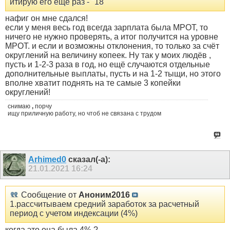
итирую его еще раз - "18
нафиг он мне сдался!
если у меня весь год всегда зарплата была МРОТ, то
ничего не нужно проверять, а итог получится на уровне
МРОТ. и если и возможны отклонения, то только за счёт
округлений на величину копеек. Ну так у моих людёв ,
пусть и 1-2-3 раза в год, но ещё случаются отдельные
дополнительные выплаты, пусть и на 1-2 тыщи, но этого
вполне хватит поднять на те самые 3 копейки
округлений!
снимаю
,
порчу
ищу приличную работу, но чтоб не связана с трудом
Arhimed0
сказал(-а):
21.01.2021
16:24
Сообщение от
Аноним2016
1.рассчитываем средний заработок за расчетный
период с учетом индексации (4%)
когда это она была 4% ?