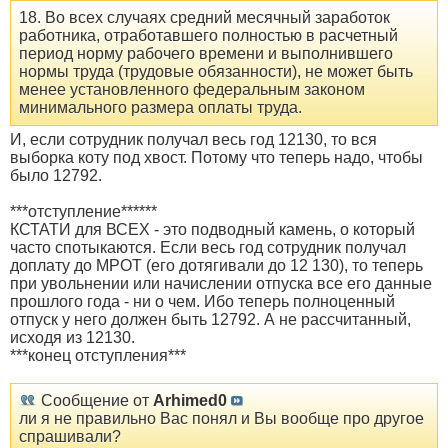
18. Во всех случаях средний месячный заработок
работника, отработавшего полностью в расчетный
период норму рабочего времени и выполнившего
нормы труда (трудовые обязанности), не может быть
менее установленного федеральным законом
минимального размера оплаты труда.
И, если сотрудник получал весь год 12130, то вся
выборка коту под хвост. Потому что теперь надо, чтобы
было 12792.
***отступление******
КСТАТИ для ВСЕХ - это подводный камень, о который
часто спотыкаются. Если весь год сотрудник получал
доплату до МРОТ (его дотягивали до 12 130), то теперь
при увольнении или начислении отпуска все его данные
прошлого года - ни о чем. Ибо теперь полноценный
отпуск у него должен быть 12792. А не рассчитанный,
исходя из 12130.
***конец отступления***
Сообщение от
Arhimed0
ли я не правильно Вас понял и Вы вообще про другое
спрашивали?