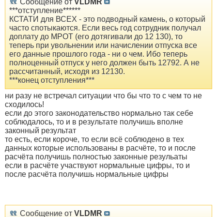
Сообщение от
VLDMR
***отступление******
КСТАТИ для ВСЕХ - это подводный камень, о который
часто спотыкаются. Если весь год сотрудник получал
доплату до МРОТ (его дотягивали до 12 130), то
теперь при увольнении или начислении отпуска все
его данные прошлого года - ни о чем. Ибо теперь
полноценный отпуск у него должен быть 12792. А не
рассчитанный, исходя из 12130.
***конец отступления***
ни разу не встречал ситуации что бы что то с чем то не
сходилось!
если до этого законодательство нормально так себе
соблюдалось, то и в результате получишь вполне
законный результат
то есть, если короче, то если всё соблюдено в тех
данных которые использованы в расчёте, то и после
расчёта получишь полностью законные резульаты
если в расчёте участвуют нормальные цифры, то и
после расчёта получишь нормальные цифры
Сообщение от
VLDMR