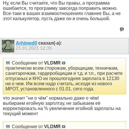
Ну, если Вы считаете, что Вы правы, а программа
ошибается, то программу завсегда поправить можно.
Все-таки в ваших взаимоотношениях главнее Вы, а не
этот калькулятор, пусть даже он и очень большой.
Arhimed0
сказал(-а):
21.01.2021
12:35
Сообщение от
VLDMR
практически всем сторожам, уборщицам, техничкам,
санитарочкам, гардеробщицам и т.д. и т.п., при расчете
отпускных и КНО их прошлогодняя зарплата в 12130
ни о чем. Им всем надо считать, исходя из нового
МРОТ, установленного с 01.01. сего года.
что значит "ни о чём" нормально даже о чём!
выбираем егойную зарплтау, не забываем её
корректировать на % увеличения егойной зарплаты на
текущий момент
Сообщение от
VLDMR