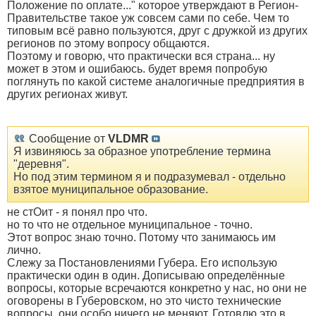
Положение по оплате..." которое утверждают в Регион-
Правительстве такое уж совсем сами по себе. Чем то
типовым всё равно пользуются, друг с дружкой из других
регионов по этому вопросу общаются.
Поэтому и говорю, что практически вся страна... ну
может в этом и ошибаюсь. будет время попробую
поглянуть по какой системе аналогичные предприятия в
других регионах живут.
Сообщение от
VLDMR
Я извиняюсь за образное употребление термина
"деревня".
Но под этим термином я и подразумевал - отдельно
взятое муниципальное образование.
не стОит - я понял про что.
но то что не отдельное муниципальное - точно.
Этот вопрос знаю точно. Потому что занимаюсь им
лично.
Слежу за Постановлениями Губера. Его использую
практически один в один. Дописываю определённые
вопросы, которые всречаются конкретно у нас, но они не
оговорены в Губеровском, но это чисто технические
вопросы, они особо ничего не меняют. Готовлю это в