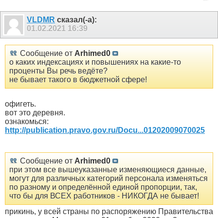
VLDMR
сказал(-а):
01.02.2021
16:39
Сообщение от
Arhimed0
о каких индексациях и повышениях на какие-то
проценты Вы речь ведёте?
не бывает такого в бюджетной сфере!
офигеть.
вот это деревня.
ознакомься:
http://publication.pravo.gov.ru/Docu...01202009070025
Сообщение от
Arhimed0
при этом все вышеуказанные изменяющиеся данные,
могут для различных категорий персонала изменяться
по разному и определённой единой пропорции, так,
что бы для ВСЕХ работников - НИКОГДА не бывает!
прикинь, у всей страны по распоряжению Правительства