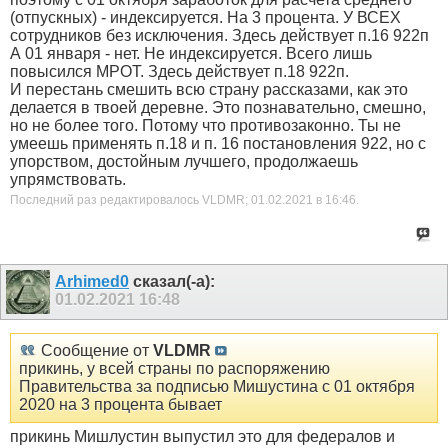
(отпускных) - индексируется. На 3 процента. У ВСЕХ
сотрудников без исключения. Здесь действует п.16 922п
А 01 января - нет. Не индексируется. Всего лишь
повысился МРОТ. Здесь действует п.18 922п.
И перестань смешить всю страну рассказами, как это
делается в твоей деревне. Это познавательно, смешно,
но не более того. Потому что противозаконно. Ты не
умеешь применять п.18 и п. 16 постановления 922, но с
упорством, достойным лучшего, продолжаешь
упрямствовать.
Последний раз редактировалось VLDMR; 01.02.2021 в
16:46
.
Arhimed0
сказал(-а):
01.02.2021
16:48
Сообщение от
VLDMR
прикинь, у всей страны по распоряжению
Правительства за подписью Мишустина с 01 октября
2020 на 3 процента бывает
прикинь Мишлустин выпустил это для федералов и