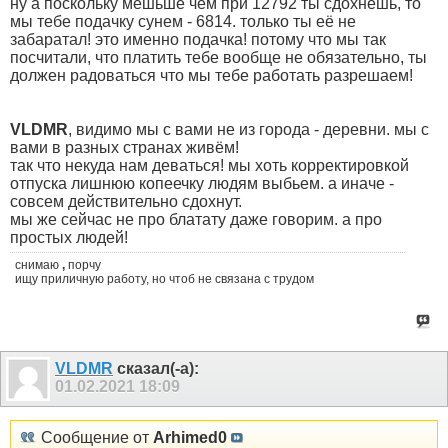
ну а поскольку мешьше чем при 12792 ты сдохнешь, то
мы тебе подачку сунем - 6814. только ты её не
забаратал! это именно подачка! потому что мы так
посчитали, что платить тебе вообще не обязательно, ты
должен радоваться что мы тебе работать разрешаем!
VLDMR
, видимо мы с вами не из города - деревни. мы с
вами в разных странах живём!
так что некуда нам деваться! мы хоть корректировкой
отпуска лишнюю копеечку людям выбьем. а иначе -
совсем действительно сдохнут.
мы же сейчас не про блатату даже говорим. а про
простых людей!
снимаю
,
порчу
ищу приличную работу, но чтоб не связана с трудом
VLDMR
сказал(-а):
01.02.2021
18:09
Сообщение от
Arhimed0