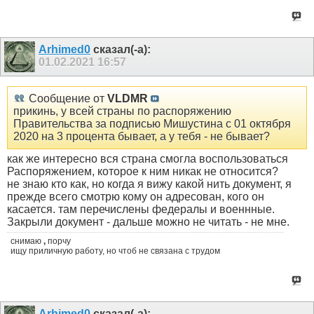
Arhimed0
сказал(-а):
01.02.2021
16:57
Сообщение от
VLDMR
прикинь, у всей страны по распоряжению
Правительства за подписью Мишустина с 01 октября
2020 на 3 процента бывает, а у тебя - не бывает?
как же интересно вся страна смогла воспользоваться
Распоряжением, которое к ним никак не относится?
не знаю кто как, но когда я вижу какой нить документ, я
прежде всего смотрю кому он адресован, кого он
касается. там перечислены федералы и военнные.
Закрыли документ - дальше можно не читать - не мне.
снимаю
,
порчу
ищу приличную работу, но чтоб не связана с трудом
Arhimed0
сказал(-а):