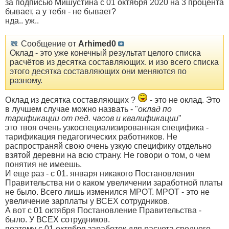
за подписью Мишустина с 01 октября 2020 на 3 процента
бывает, а у тебя - не бывает?
нда.. уж..
Сообщение от
Arhimed0
Оклад - это уже конечный результат целого списка
расчётов из десятка составляющих. и изо всего списка
этого десятка составляющих они меняются по
разному.
Оклад из десятка составляющих ?
- это не оклад. Это
в лучшем случае можно назвать - "
оклад по
тарификации от пед. часов и квалификации
"
это твоя очень узкоспециализированная специфика -
тарификация педагогических работников. Не
распространяй свою очень узкую специфику отдельно
взятой деревни на всю страну. Не говори о том, о чем
понятия не имеешь.
И еще раз - с 01. января никакого Постановления
Правительства ни о каком увеличении заработной платы
не было. Всего лишь изменился МРОТ. МРОТ - это не
увеличение зарплаты у ВСЕХ сотрудников.
А вот с 01 октября Постановление Правительства -
было. У ВСЕХ сотрудников.
поэтому с 01 октября заработок для расчета среднего