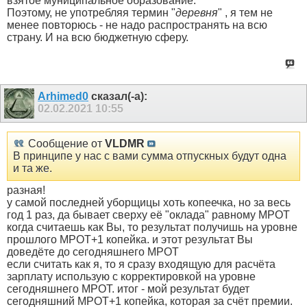
взятое муниципальное образование.
Поэтому, не употребляя термин "
деревня
" , я тем не
менее повторюсь - не надо распространять на всю
страну. И на всю бюджетную сферу.
Arhimed0
сказал(-а):
02.02.2021
10:55
Сообщение от
VLDMR
В принципе у нас с вами сумма отпускных будут одна
и та же.
разная!
у самой последней уборщицы хоть копеечка, но за весь
год 1 раз, да бывает сверху её "оклада" равному МРОТ
когда считаешь как Вы, то результат получишь на уровне
прошлого МРОТ+1 копейка. и этот результат Вы
доведёте до сегодняшнего МРОТ
если считать как я, то я сразу входящую для расчёта
зарплату использую с корректировкой на уровне
сегодняшнего МРОТ. итог - мой результат будет
сегодняшний МРОТ+1 копейка, которая за счёт премии.