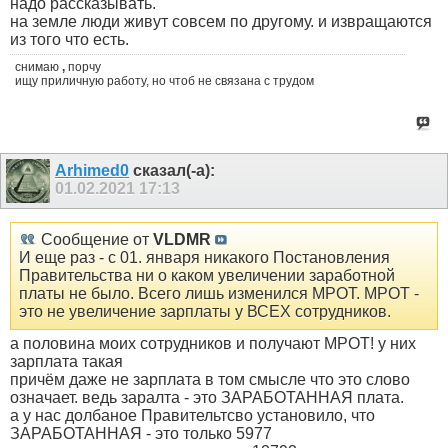
надо рассказывать.
на земле люди живут совсем по другому. и извращаются
из того что есть.
снимаю
,
порчу
ищу приличную работу, но чтоб не связана с трудом
Arhimed0
сказал(-а):
01.02.2021
17:13
Сообщение от
VLDMR
И еще раз - с 01. января никакого Постановления
Правительства ни о каком увеличении заработной
платы не было. Всего лишь изменился МРОТ. МРОТ -
это не увеличение зарплаты у ВСЕХ сотрудников.
а половина моих сотрудников и получают МРОТ! у них
зарплата такая
причём даже не зарплата в том смысле что это слово
означает. ведь заралта - это ЗАРАБОТАННАЯ плата.
а у нас долбаное Правительтсво установило, что
ЗАРАБОТАННАЯ - это только 5977