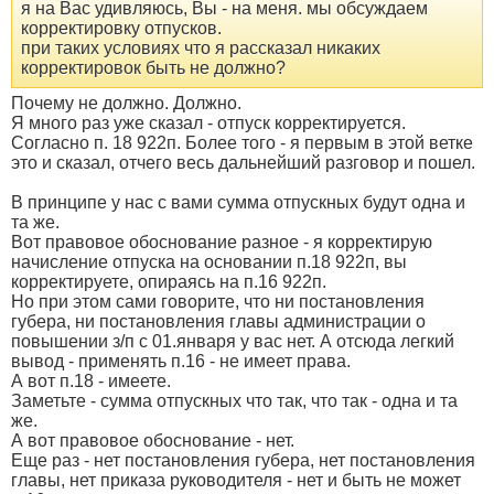
я на Вас удивляюсь, Вы - на меня. мы обсуждаем
корректировку отпусков.
при таких условиях что я рассказал никаких
корректировок быть не должно?
Почему не должно. Должно.
Я много раз уже сказал - отпуск корректируется.
Согласно п. 18 922п. Более того - я первым в этой ветке
это и сказал, отчего весь дальнейший разговор и пошел.
В принципе у нас с вами сумма отпускных будут одна и
та же.
Вот правовое обоснование разное - я корректирую
начисление отпуска на основании п.18 922п, вы
корректируете, опираясь на п.16 922п.
Но при этом сами говорите, что ни постановления
губера, ни постановления главы администрации о
повышении з/п с 01.января у вас нет. А отсюда легкий
вывод - применять п.16 - не имеет права.
А вот п.18 - имеете.
Заметьте - сумма отпускных что так, что так - одна и та
же.
А вот правовое обоснование - нет.
Еще раз - нет постановления губера, нет постановления
главы, нет приказа руководителя - нет и быть не может