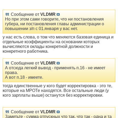
Сообщение от
VLDMR
Но при этом сами говорите, что ни постановления
губера, ни постановления главы администрации о
повышении з/п с 01.января у вас нет.
у нас есть слова, о том что меняются базовая единица и
отдельные коэффициенты на основании которых
вычисляются оклады конкретной должности и
конкретного работника.
Сообщение от
VLDMR
А отсюда легкий вывод - применять п.16 - не имеет
права.
А вот п.18 - имеете.
тогда единственные у кого будет корректировка - это те,
которые на МРОТе находятся. Все остальные люди (у
кого зарплаты выше) останутся без корректировки.
Сообщение от
VLDMR
Заметьте - сумма отпускных что так, что так - одна и та