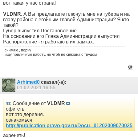
вот такая у нас страна!
VLDMR
, А Вы предлагаете плюнуть мне на губера и на
главу района с егойным главой Администрации? Я кто
такой?
Губер выпустил Постановление
На основании его Глава Администрации выпустил
Распоряжение - я работаю в их рамках.
снимаю
,
порчу
ищу приличную работу, но чтоб не связана с трудом
Arhimed0
сказал(-а):
01.02.2021
16:55
Сообщение от
VLDMR
офигеть.
вот это деревня.
ознакомься:
http://publication.pravo.gov.ru/Docu...01202009070025
ахренеть!