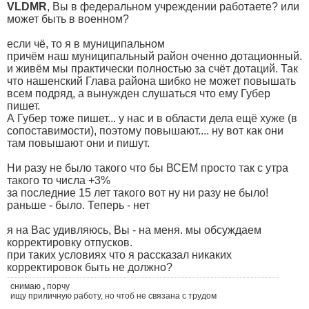
VLDMR
, Вы в федеральном учреждении работаете? или
может быть в военном?
если чё, то я в муниципальном
причём наш муниципальный район оченно дотационный.
и живём мы практически полностью за счёт дотаций. Так
что нашенский Глава района шибко не может повышать
всем подряд, а вынужден слушаться что ему Губер
пишет.
А Губер тоже пишет... у нас и в области дела ещё хуже (в
сопоставимости), поэтому повышают.... ну вот как они
там повышают они и пишут.
Ни разу не было такого что бы ВСЕМ просто так с утра
такого то числа +3%
за последние 15 лет такого вот ну ни разу не было!
раньше - было. Теперь - нет
я на Вас удивляюсь, Вы - на меня. мы обсуждаем
корректировку отпусков.
при таких условиях что я рассказал никаких
корректировок быть не должно?
снимаю
,
порчу
ищу приличную работу, но чтоб не связана с трудом