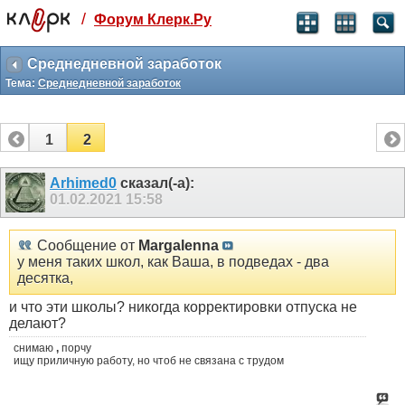
/
Форум Клерк.Ру
Святые угодники, Клерк без рекламы
прекрасен:)
Среднедневной заработок
Тема:
Среднедневной заработок
месяц
99
₽
3 месяца
1
2
259
₽
-10%
полгода
Arhimed0
сказал(-а):
01.02.2021
15:58
499
₽
-15%
Отмена
Оплатить
Сообщение от
Margalenna
у меня таких школ, как Ваша, в подведах - два
десятка,
и что эти школы? никогда корректировки отпуска не
делают?
снимаю
,
порчу
ищу приличную работу, но чтоб не связана с трудом