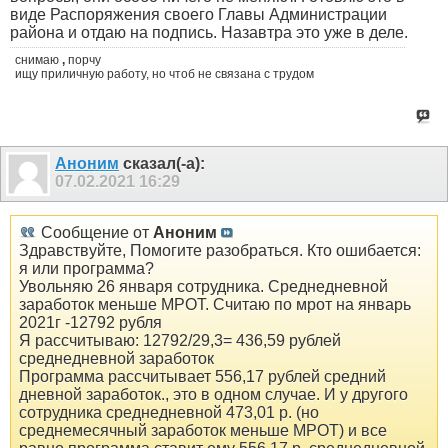
виде Распоряжения своего Главы Администрации
района и отдаю на подпись. Назавтра это уже в деле.
снимаю
,
порчу
ищу приличную работу, но чтоб не связана с трудом
Аноним
сказал(-а):
07.02.2021
16:29
Сообщение от
Аноним
Здравствуйте, Помогите разобраться. Кто ошибается:
я или программа?
Увольняю 26 января сотрудника. Среднедневной
заработок меньше МРОТ. Считаю по мрот на январь
2021г -12792 рубля
Я рассчитываю: 12792/29,3= 436,59 рублей
среднедневной заработок
Программа рассчитывает 556,17 рублей средний
дневной заработок., это в одном случае. И у другого
сотрудника среднедневной 473,01 р. (но
среднемесячный заработок меньше МРОТ) и все