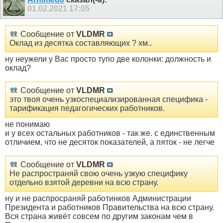
01.02.2021
17:05
Сообщение от
VLDMR
Оклад из десятка составляющих ? хм..
ну неужели у Вас просто тупо две колонки: должность и
оклад?
Сообщение от
VLDMR
это твоя очень узкоспециализированная специфика -
тарификация педагогических работников.
не понимаю
и у всех остальных работников - так же. с единственным
отличием, что не десяток показателей, а пяток - не легче
Сообщение от
VLDMR
Не распространяй свою очень узкую специфику
отдельно взятой деревни на всю страну.
ну и не распросраняй работинков Администрации
Президента и работников Правительства на всю страну.
Вся страна живёт совсем по другим законам чем в