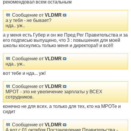
рекомендовал всем остальным
Сообщение от
VLDMR
а у тебя - не бывает?
нда.. уж..
а у меня есть Губер и он же Пред Рег Правительства и за
его подписью выпущено, что 3 : повышения для моей
школы коснулись только меня и директора!! и всё!!
Сообщение от
VLDMR
нда.. уж..
вот тебе и нда... уж!
Сообщение от
VLDMR
МРОТ - это не увеличение зарплаты у ВСЕХ
сотрудников.
конечно не для всех. а только для тех, кто на МРОТе и
сидит
Сообщение от
VLDMR
А вот с 01 октября Постановление Правительства -