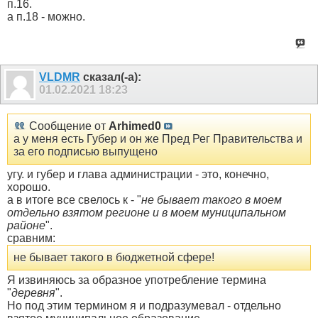
п.16.
а п.18 - можно.
VLDMR
сказал(-а):
01.02.2021
18:23
Сообщение от
Arhimed0
а у меня есть Губер и он же Пред Рег Правительства и
за его подписью выпущено
угу. и губер и глава администрации - это, конечно,
хорошо.
а в итоге все свелось к - "
не бывает такого в моем
отдельно взятом регионе и в моем муниципальном
районе
".
сравним:
не бывает такого в бюджетной сфере!
Я извиняюсь за образное употребление термина
"
деревня
".
Но под этим термином я и подразумевал - отдельно