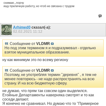
снимаю
,
порчу
ищу приличную работу, но чтоб не связана с трудом
Arhimed0
сказал(-а):
02.02.2021
11:12
Сообщение от
VLDMR
Но под этим термином я и подразумевал - отдельно
взятое муниципальное образование.
ну как минимум это по всему региону
Сообщение от
VLDMR
Поэтому, не употребляя термин "деревня" , я тем не
менее повторюсь - не надо распространять на всю
страну. И на всю бюджетную сферу.
не думаю, что прям так совсем один выделился.
Егойные Департаменты наверняка смотрят и то как
соседи делают.
Я конечно не сравнивал. Но думаю что то "Примерное