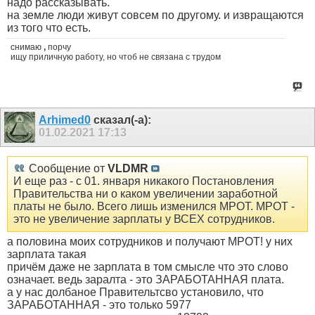
надо рассказывать.
на земле люди живут совсем по другому. и извращаются
из того что есть.
снимаю
,
порчу
ищу приличную работу, но чтоб не связана с трудом
Arhimed0
сказал(-а):
01.02.2021
17:13
Сообщение от
VLDMR
И еще раз - с 01. января никакого Постановления
Правительства ни о каком увеличении заработной
платы не было. Всего лишь изменился МРОТ. МРОТ -
это не увеличение зарплаты у ВСЕХ сотрудников.
а половина моих сотрудников и получают МРОТ! у них
зарплата такая
причём даже не зарплата в том смысле что это слово
означает. ведь заралта - это ЗАРАБОТАННАЯ плата.
а у нас долбаное Правительтсво установило, что
ЗАРАБОТАННАЯ - это только 5977