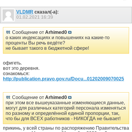
VLDMR
сказал(-а):
01.02.2021
16:39
Сообщение от
Arhimed0
о каких индексациях и повышениях на какие-то
проценты Вы речь ведёте?
не бывает такого в бюджетной сфере!
офигеть.
вот это деревня.
ознакомься:
http://publication.pravo.gov.ru/Docu...01202009070025
Сообщение от
Arhimed0
при этом все вышеуказанные изменяющиеся данные,
могут для различных категорий персонала изменяться
по разному и определённой единой пропорции, так,
что бы для ВСЕХ работников - НИКОГДА не бывает!
прикинь, у всей страны по распоряжению Правительства