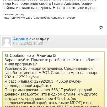
виде Распоряжения своего Главы Администрации
района и отдаю на подпись. Назавтра это уже в деле.
снимаю
,
порчу
ищу приличную работу, но чтоб не связана с трудом
Аноним
сказал(-а):
07.02.2021
16:29
Сообщение от
Аноним
Здравствуйте, Помогите разобраться. Кто ошибается:
я или программа?
Увольняю 26 января сотрудника. Среднедневной
заработок меньше МРОТ. Считаю по мрот на январь
2021г -12792 рубля
Я рассчитываю: 12792/29,3= 436,59 рублей
среднедневной заработок
Программа рассчитывает 556,17 рублей средний
дневной заработок., это в одном случае. И у другого
сотрудника среднедневной 473,01 р. (но
среднемесячный заработок меньше МРОТ) и все