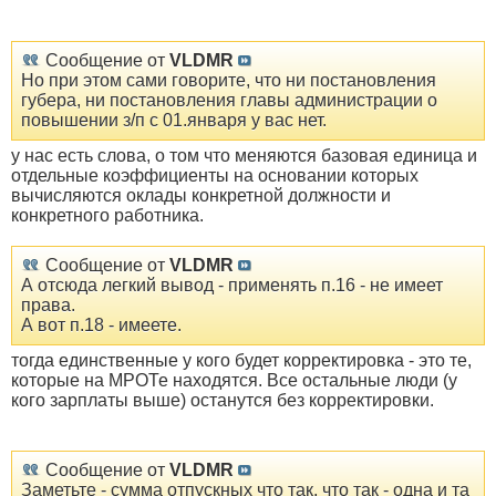
Сообщение от
VLDMR
Но при этом сами говорите, что ни постановления
губера, ни постановления главы администрации о
повышении з/п с 01.января у вас нет.
у нас есть слова, о том что меняются базовая единица и
отдельные коэффициенты на основании которых
вычисляются оклады конкретной должности и
конкретного работника.
Сообщение от
VLDMR
А отсюда легкий вывод - применять п.16 - не имеет
права.
А вот п.18 - имеете.
тогда единственные у кого будет корректировка - это те,
которые на МРОТе находятся. Все остальные люди (у
кого зарплаты выше) останутся без корректировки.
Сообщение от
VLDMR
Заметьте - сумма отпускных что так, что так - одна и та