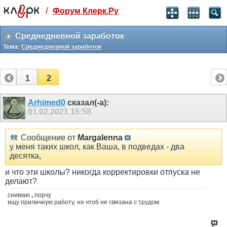
/
Форум Клерк.Ру
Святые угодники, Клерк без рекламы
прекрасен:)
Среднедневной заработок
Тема:
Среднедневной заработок
месяц
99
₽
3 месяца
1
2
259
₽
-10%
полгода
Arhimed0
сказал(-а):
01.02.2021
15:58
499
₽
-15%
Отмена
Оплатить
Сообщение от
Margalenna
у меня таких школ, как Ваша, в подведах - два
десятка,
и что эти школы? никогда корректировки отпуска не
делают?
снимаю
,
порчу
ищу приличную работу, но чтоб не связана с трудом