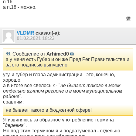
п.16.
а п.18 - можно.
VLDMR
сказал(-а):
01.02.2021
18:23
Сообщение от
Arhimed0
а у меня есть Губер и он же Пред Рег Правительства и
за его подписью выпущено
угу. и губер и глава администрации - это, конечно,
хорошо.
а в итоге все свелось к - "
не бывает такого в моем
отдельно взятом регионе и в моем муниципальном
районе
".
сравним:
не бывает такого в бюджетной сфере!
Я извиняюсь за образное употребление термина
"
деревня
".
Но под этим термином я и подразумевал - отдельно