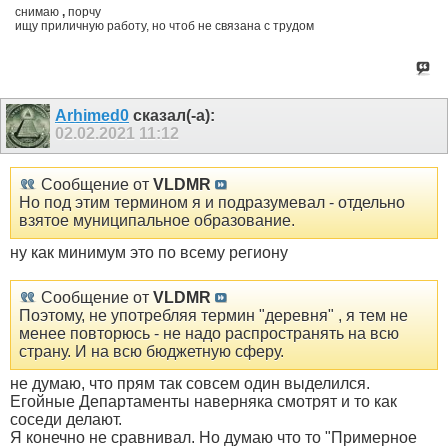
снимаю
,
порчу
ищу приличную работу, но чтоб не связана с трудом
Arhimed0
сказал(-а):
02.02.2021
11:12
Сообщение от
VLDMR
Но под этим термином я и подразумевал - отдельно
взятое муниципальное образование.
ну как минимум это по всему региону
Сообщение от
VLDMR
Поэтому, не употребляя термин "деревня" , я тем не
менее повторюсь - не надо распространять на всю
страну. И на всю бюджетную сферу.
не думаю, что прям так совсем один выделился.
Егойные Департаменты наверняка смотрят и то как
соседи делают.
Я конечно не сравнивал. Но думаю что то "Примерное