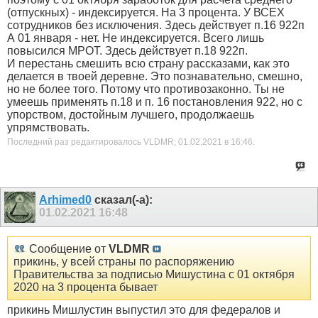
(отпускных) - индексируется. На 3 процента. У ВСЕХ
сотрудников без исключения. Здесь действует п.16 922п
А 01 января - нет. Не индексируется. Всего лишь
повысился МРОТ. Здесь действует п.18 922п.
И перестань смешить всю страну рассказами, как это
делается в твоей деревне. Это познавательно, смешно,
но не более того. Потому что противозаконно. Ты не
умеешь применять п.18 и п. 16 постановления 922, но с
упорством, достойным лучшего, продолжаешь
упрямствовать.
Последний раз редактировалось VLDMR; 01.02.2021 в
16:46
.
Arhimed0
сказал(-а):
01.02.2021
16:48
Сообщение от
VLDMR
прикинь, у всей страны по распоряжению
Правительства за подписью Мишустина с 01 октября
2020 на 3 процента бывает
прикинь Мишлустин выпустил это для федералов и