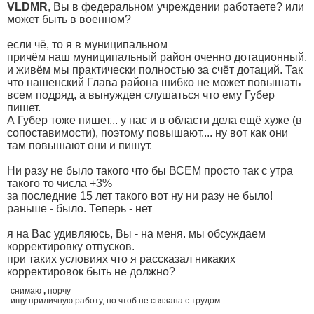
VLDMR
, Вы в федеральном учреждении работаете? или
может быть в военном?
если чё, то я в муниципальном
причём наш муниципальный район оченно дотационный.
и живём мы практически полностью за счёт дотаций. Так
что нашенский Глава района шибко не может повышать
всем подряд, а вынужден слушаться что ему Губер
пишет.
А Губер тоже пишет... у нас и в области дела ещё хуже (в
сопоставимости), поэтому повышают.... ну вот как они
там повышают они и пишут.
Ни разу не было такого что бы ВСЕМ просто так с утра
такого то числа +3%
за последние 15 лет такого вот ну ни разу не было!
раньше - было. Теперь - нет
я на Вас удивляюсь, Вы - на меня. мы обсуждаем
корректировку отпусков.
при таких условиях что я рассказал никаких
корректировок быть не должно?
снимаю
,
порчу
ищу приличную работу, но чтоб не связана с трудом