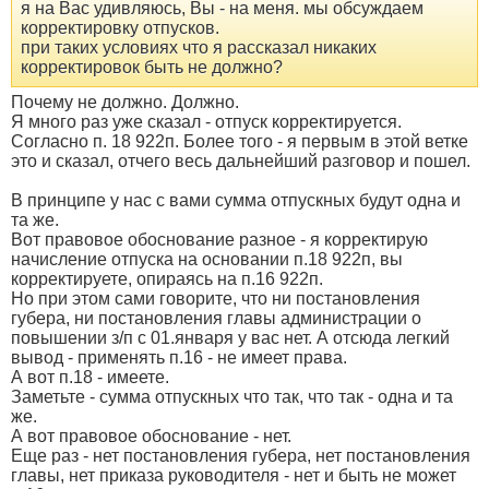
я на Вас удивляюсь, Вы - на меня. мы обсуждаем
корректировку отпусков.
при таких условиях что я рассказал никаких
корректировок быть не должно?
Почему не должно. Должно.
Я много раз уже сказал - отпуск корректируется.
Согласно п. 18 922п. Более того - я первым в этой ветке
это и сказал, отчего весь дальнейший разговор и пошел.
В принципе у нас с вами сумма отпускных будут одна и
та же.
Вот правовое обоснование разное - я корректирую
начисление отпуска на основании п.18 922п, вы
корректируете, опираясь на п.16 922п.
Но при этом сами говорите, что ни постановления
губера, ни постановления главы администрации о
повышении з/п с 01.января у вас нет. А отсюда легкий
вывод - применять п.16 - не имеет права.
А вот п.18 - имеете.
Заметьте - сумма отпускных что так, что так - одна и та
же.
А вот правовое обоснование - нет.
Еще раз - нет постановления губера, нет постановления
главы, нет приказа руководителя - нет и быть не может