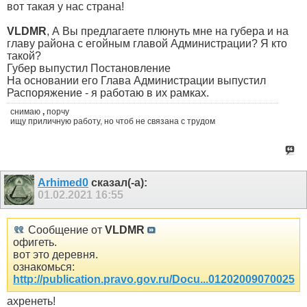
вот такая у нас страна!
VLDMR
, А Вы предлагаете плюнуть мне на губера и на
главу района с егойным главой Администрации? Я кто
такой?
Губер выпустил Постановление
На основании его Глава Администрации выпустил
Распоряжение - я работаю в их рамках.
снимаю
,
порчу
ищу приличную работу, но чтоб не связана с трудом
Arhimed0
сказал(-а):
01.02.2021
16:55
Сообщение от
VLDMR
офигеть.
вот это деревня.
ознакомься:
http://publication.pravo.gov.ru/Docu...01202009070025
ахренеть!