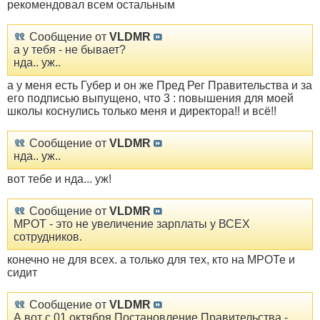
рекомендовал всем остальным
Сообщение от
VLDMR
а у тебя - не бывает?
нда.. уж..
а у меня есть Губер и он же Пред Рег Правительства и за
его подписью выпущено, что 3 : повышения для моей
школы коснулись только меня и директора!! и всё!!
Сообщение от
VLDMR
нда.. уж..
вот тебе и нда... уж!
Сообщение от
VLDMR
МРОТ - это не увеличение зарплаты у ВСЕХ
сотрудников.
конечно не для всех. а только для тех, кто на МРОТе и
сидит
Сообщение от
VLDMR
А вот с 01 октября Постановление Правительства -