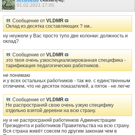
01.02.2021
17:05
Сообщение от
VLDMR
Оклад из десятка составляющих ? хм..
ну неужели у Вас просто тупо две колонки: должность и
оклад?
Сообщение от
VLDMR
это твоя очень узкоспециализированная специфика -
тарификация педагогических работников.
не понимаю
и у всех остальных работников - так же. с единственным
отличием, что не десяток показателей, а пяток - не легче
Сообщение от
VLDMR
Не распространяй свою очень узкую специфику
отдельно взятой деревни на всю страну.
ну и не распросраняй работинков Администрации
Президента и работников Правительства на всю страну.
Вся страна живёт совсем по другим законам чем в