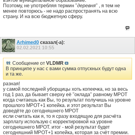
взятое муниципальное образование.
Поэтому, не употребляя термин "
деревня
" , я тем не
менее повторюсь - не надо распространять на всю
страну. И на всю бюджетную сферу.
Arhimed0
сказал(-а):
02.02.2021
10:55
Сообщение от
VLDMR
В принципе у нас с вами сумма отпускных будут одна
и та же.
разная!
у самой последней уборщицы хоть копеечка, но за весь
год 1 раз, да бывает сверху её "оклада" равному МРОТ
когда считаешь как Вы, то результат получишь на уровне
прошлого МРОТ+1 копейка. и этот результат Вы
доведёте до сегодняшнего МРОТ
если считать как я, то я сразу входящую для расчёта
зарплату использую с корректировкой на уровне
сегодняшнего МРОТ. итог - мой результат будет
сегодняшний МРОТ+1 копейка, которая за счёт премии.