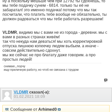
ну а поскольку мешьше чем при 12792 ты сдохнешь, то
мы тебе подачку сунем - 6814. только ты её не
забаратал! это именно подачка! потому что мы так
посчитали, что платить тебе вообще не обязательно, ты
должен радоваться что мы тебе работать разрешаем!
VLDMR
, видимо мы с вами не из города - деревни. мы с
вами в разных странах живём!
так что некуда нам деваться! мы хоть корректировкой
отпуска лишнюю копеечку людям выбьем. а иначе -
совсем действительно сдохнут.
мы же сейчас не про блатату даже говорим. а про
простых людей!
снимаю
,
порчу
ищу приличную работу, но чтоб не связана с трудом
VLDMR
сказал(-а):
01.02.2021
18:09
Сообщение от
Arhimed0