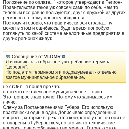
Положение по оплате..." которое утверждают в Регион-
Правительстве такое уж совсем сами по себе. Чем то
типовым всё равно пользуются, друг с дружкой из других
регионов по этому вопросу общаются.
Поэтому и говорю, что практически вся страна... ну
может в этом и ошибаюсь. будет время попробую
поглянуть по какой системе аналогичные предприятия в
других регионах живут.
Сообщение от
VLDMR
Я извиняюсь за образное употребление термина
"деревня".
Но под этим термином я и подразумевал - отдельно
взятое муниципальное образование.
не стОит - я понял про что.
но то что не отдельное муниципальное - точно.
Этот вопрос знаю точно. Потому что занимаюсь им
лично.
Слежу за Постановлениями Губера. Его использую
практически один в один. Дописываю определённые
вопросы, которые всречаются конкретно у нас, но они не
оговорены в Губеровском, но это чисто технические
вопросы, они особо ничего не меняют. Готовлю это в