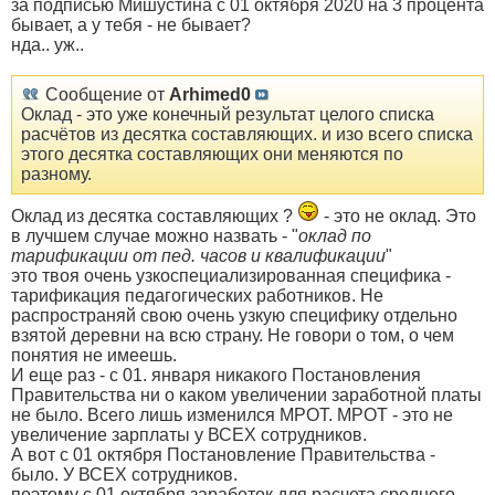
за подписью Мишустина с 01 октября 2020 на 3 процента
бывает, а у тебя - не бывает?
нда.. уж..
Сообщение от
Arhimed0
Оклад - это уже конечный результат целого списка
расчётов из десятка составляющих. и изо всего списка
этого десятка составляющих они меняются по
разному.
Оклад из десятка составляющих ?
- это не оклад. Это
в лучшем случае можно назвать - "
оклад по
тарификации от пед. часов и квалификации
"
это твоя очень узкоспециализированная специфика -
тарификация педагогических работников. Не
распространяй свою очень узкую специфику отдельно
взятой деревни на всю страну. Не говори о том, о чем
понятия не имеешь.
И еще раз - с 01. января никакого Постановления
Правительства ни о каком увеличении заработной платы
не было. Всего лишь изменился МРОТ. МРОТ - это не
увеличение зарплаты у ВСЕХ сотрудников.
А вот с 01 октября Постановление Правительства -
было. У ВСЕХ сотрудников.
поэтому с 01 октября заработок для расчета среднего