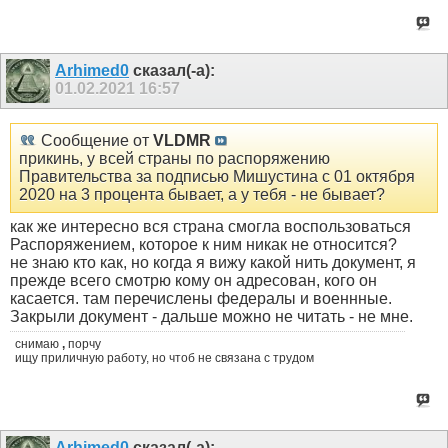
Arhimed0
сказал(-а):
01.02.2021
16:57
Сообщение от
VLDMR
прикинь, у всей страны по распоряжению
Правительства за подписью Мишустина с 01 октября
2020 на 3 процента бывает, а у тебя - не бывает?
как же интересно вся страна смогла воспользоваться
Распоряжением, которое к ним никак не относится?
не знаю кто как, но когда я вижу какой нить документ, я
прежде всего смотрю кому он адресован, кого он
касается. там перечислены федералы и военнные.
Закрыли документ - дальше можно не читать - не мне.
снимаю
,
порчу
ищу приличную работу, но чтоб не связана с трудом
Arhimed0
сказал(-а):