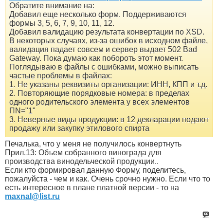
Обратите внимание на:
Добавил еще несколько форм. Поддерживаются
формы 3, 5, 6, 7, 9, 10, 11, 12.
Добавил валидацию результата конвертации по XSD.
В некоторых случаях, из-за ошибок в исходном файле,
валидация падает совсем и сервер выдает 502 Bad
Gateway. Пока думаю как побороть этот момент.
Поглядываю в файлы с ошибками, можно выписать
частые проблемы в файлах:
1. Не указаны реквизиты организации: ИНН, КПП и т.д.
2. Повторяющие порядковые номера: в пределах
одного родительского элемента у всех элементов
ПN="1"
3. Неверные виды продукции: в 12 декларации подают
продажу или закупку этилового спирта
Печалька, что у меня не получилось конвертнуть
Прил.13: Объем собранного винограда для
производства винодельческой продукции..
Если кто формировал данную Форму, поделитесь,
пожалуйста - чем и как. Очень срочно нужно. Если что то
есть интересное в плане платной версии - то на
maxnal@list.ru