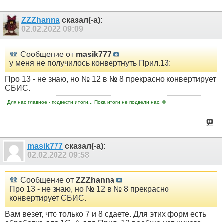
ZZZhanna
сказал(-а):
02.02.2022
09:09
Сообщение от
masik777
у меня не получилось конвертнуть Прил.13:
Про 13 - не знаю, но № 12 в № 8 прекрасно конвертирует
СБИС.
Для нас главное - подвести итоги... Пока итоги не подвели нас. ©
masik777
сказал(-а):
02.02.2022
09:58
Сообщение от
ZZZhanna
Про 13 - не знаю, но № 12 в № 8 прекрасно
конвертирует СБИС.
Вам везет, что только 7 и 8 сдаете. Для этих форм есть