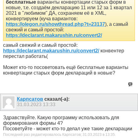
бесплатные
варианты конвертации старых форм в
новые, т.е. создаём декларацию 11 или 12 за 1 квартал
2021 в "любимом" ДА, сохраняем её в XML,
конвертируем (куча вариантов:
https://olegon.ru/showthread.php?t=23137
), а самый
свежий и самый простой:
https://declarant.makarushin.ru/convert2/
самый свежий и самый простой:
https://declarant.makarushin.ru/convert2/
конвентер
перестал работать(
Может кто-то посоветовать ещё бесплатные варианты
конвертации старых форм деклараций в новые?
Карпсатов
сказал(-а):
31.03.2023
13:33
Здравствуйте. Какую программу использовать для
формирования формы 4?
Посоветуйте - может кто-то делал уже такие декларации
Последний раз редактировалось Карпсатов; 31.03.2023 в
13:35
.