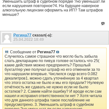
Уменьшить штраф в судебном порядке ?но уменьшат ли
если нарушения повторное?4. На будущее наверное
алкогольную лицензии оформить на ИП? Там штрафов
меньше?
Регина77
сказал(-а):
25.04.2022
18:49
Сообщение от
Регина77
Случилось самое страшное что могло быть забыла
слать декларацию по пиву,в голове осталось что 25(
какие действия можно предпринять? Прошлый
бухгалтер уже получал штраф но его отменили за то
что нарушили впервые. Числился сидр всего 0.082
декалитров1. можно сдать уточнённую за 4 квартал
что этого остатка не было и мы его продали? Нулевую
отчётность же сдавать не нужно если не было
остатков? 2. Самим найти ошибку? И вроде если сам
нашел и исправил ответственности нет ? Хотя читала
что для данного штрафа такое послабление не
предусмотрено. 3. Уменьшить штраф в судебном
порядке ?но уменьшат ли если нарушения