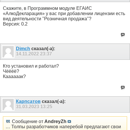
Скажите, в Программном модуле ЕГАИС
«АлкоДекларация» у вас при добавлении лицензии есть
вид деятельности "Розничная продажа"?
Версия: 0.2
Dimch
сказал(-а):
14.11.2022
23:37
Кто установил и работал?
Чёёёё?
Каааааак?
Карпсатов
сказал(-а):
31.03.2023
13:25
Сообщение от
AndreyZh
… Толпы разработчиков наперебой предлагают свои