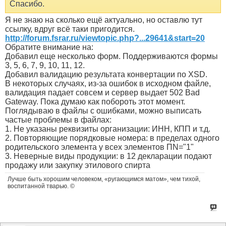
Спасибо.
Я не знаю на сколько ещё актуально, но оставлю тут
ссылку, вдруг всё таки пригодится.
http://forum.fsrar.ru/viewtopic.php?...29641&start=20
Обратите внимание на:
Добавил еще несколько форм. Поддерживаются формы
3, 5, 6, 7, 9, 10, 11, 12.
Добавил валидацию результата конвертации по XSD.
В некоторых случаях, из-за ошибок в исходном файле,
валидация падает совсем и сервер выдает 502 Bad
Gateway. Пока думаю как побороть этот момент.
Поглядываю в файлы с ошибками, можно выписать
частые проблемы в файлах:
1. Не указаны реквизиты организации: ИНН, КПП и т.д.
2. Повторяющие порядковые номера: в пределах одного
родительского элемента у всех элементов ПN="1"
3. Неверные виды продукции: в 12 декларации подают
продажу или закупку этилового спирта
Лучше быть хорошим человеком, «ругающимся матом», чем тихой,
воспитанной тварью. ©