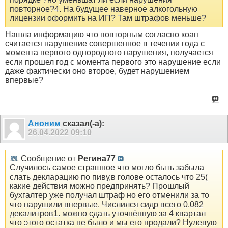
повторное?4. На будущее наверное алкогольную
лицензии оформить на ИП? Там штрафов меньше?
Нашла информацию что повторным согласно коап
считается нарушение совершенное в течении года с
момента первого однородного нарушения, получается
если прошел год с момента первого это нарушение если
даже фактически оно второе, будет нарушением
впервые?
Аноним
сказал(-а):
26.04.2022
09:10
Сообщение от
Регина77
Случилось самое страшное что могло быть забыла
слать декларацию по пиву,в голове осталось что 25(
какие действия можно предпринять? Прошлый
бухгалтер уже получал штраф но его отменили за то
что нарушили впервые. Числился сидр всего 0.082
декалитров1. можно сдать уточнённую за 4 квартал
что этого остатка не было и мы его продали? Нулевую