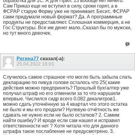
обработка для 1С. А для Прил. 13 вообще нет ничего.
Сам Приказ еще не вступил в силу, сроки горят, а в
ФСРАР старую Форму уже не принимает. Бесит.. ФСРАР
сами придумали новый формат? Да. А программные
продукты не предоставляют. Сплошная коммерция, а не
Гос Структуры. Все им денег мало..Сказал бы по мужски,
но тут много девочек.
Регина77
сказал(-а):
25.04.2022
18:01
Случилось самое страшное что могло быть забыла слать
декларацию по пиву,в голове осталось что 25( какие
действия можно предпринять? Прошлый бухгалтер уже
получал штраф но его отменили за то что нарушили
впервые. Числился сидр всего 0.082 декалитров1.
можно сдать уточнённую за 4 квартал что этого остатка
не было и мы его продали? Нулевую отчётность же
сдавать не нужно если не было остатков? 2. Самим
найти ошибку? И вроде если сам нашел и исправил
ответственности нет ? Хотя читала что для данного
штрафа такое послабление не предусмотрено. 3.