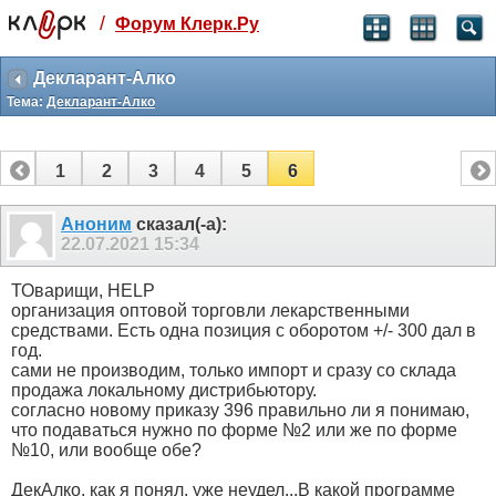
/
Форум Клерк.Ру
Святые угодники, Клерк без рекламы
прекрасен:)
Декларант-Алко
Тема:
Декларант-Алко
месяц
99
₽
3 месяца
1
2
3
4
5
6
259
₽
-10%
полгода
Аноним
сказал(-а):
22.07.2021
15:34
499
₽
-15%
Отмена
Оплатить
ТОварищи, HELP
организация оптовой торговли лекарственными
средствами. Есть одна позиция с оборотом +/- 300 дал в
год.
сами не производим, только импорт и сразу со склада
продажа локальному дистрибьютору.
согласно новому приказу 396 правильно ли я понимаю,
что подаваться нужно по форме №2 или же по форме
№10, или вообще обе?
ДекАлко, как я понял, уже неудел...В какой программе