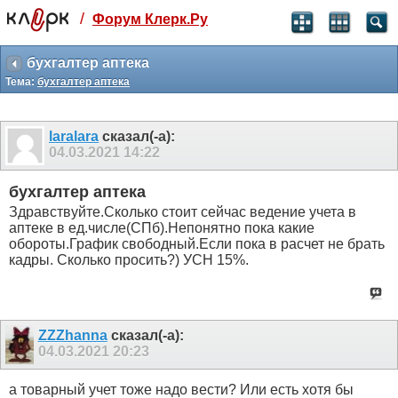
/
Форум Клерк.Ру
Святые угодники, Клерк без рекламы
прекрасен:)
бухгалтер аптека
Тема:
бухгалтер аптека
месяц
99
₽
3 месяца
laralara
сказал(-а):
259
₽
04.03.2021
14:22
-10%
полгода
бухгалтер аптека
499
₽
Здравствуйте.Сколько стоит сейчас ведение учета в
-15%
аптеке в ед.числе(СПб).Непонятно пока какие
Отмена
Оплатить
обороты.График свободный.Если пока в расчет не брать
кадры. Сколько просить?) УСН 15%.
ZZZhanna
сказал(-а):
04.03.2021
20:23
а товарный учет тоже надо вести? Или есть хотя бы