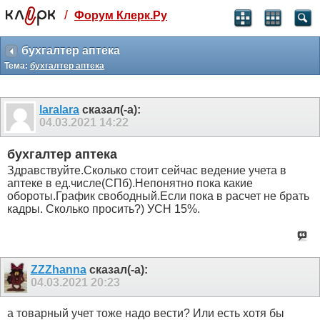
/
Форум Клерк.Ру
Святые угодники, Клерк без рекламы
прекрасен:)
бухгалтер аптека
Тема:
бухгалтер аптека
месяц
99
₽
3 месяца
laralara
сказал(-а):
259
₽
04.03.2021
14:22
-10%
полгода
бухгалтер аптека
499
₽
Здравствуйте.Сколько стоит сейчас ведение учета в
-15%
аптеке в ед.числе(СПб).Непонятно пока какие
Отмена
Оплатить
обороты.График свободный.Если пока в расчет не брать
кадры. Сколько просить?) УСН 15%.
ZZZhanna
сказал(-а):
04.03.2021
20:23
а товарный учет тоже надо вести? Или есть хотя бы