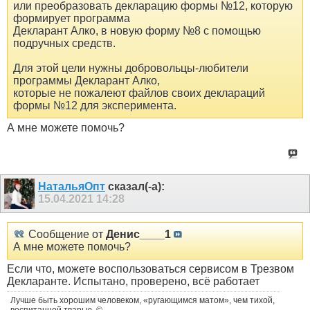
или преобразовать декларацию формы №12, которую
формирует программа
Декларант Алко, в новую форму №8 с помощью
подручных средств.
Для этой цели нужны добровольцы-любители
программы Декларант Алко,
которые не пожалеют файлов своих деклараций
формы №12 для эксперимента.
А мне можете помочь?
НатальяОпт
сказал(-а):
15.04.2021
14:28
Сообщение от
Денис____1
А мне можете помочь?
Если что, можете воспользоваться сервисом в Трезвом
Декларанте. Испытано, проверено, всё работает
Лучше быть хорошим человеком, «ругающимся матом», чем тихой,
воспитанной тварью. ©