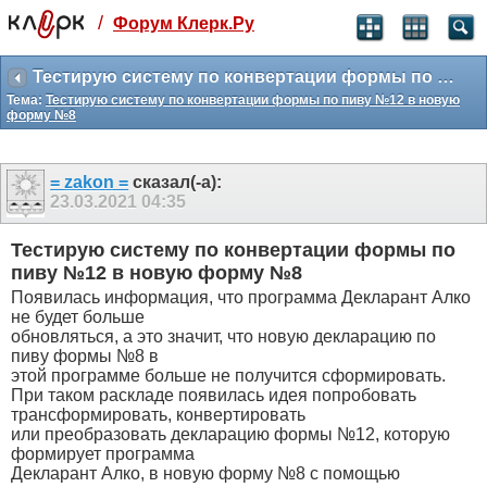
/
Форум Клерк.Ру
Святые угодники, Клерк без рекламы
прекрасен:)
Тестирую систему по конвертации формы по пиву №12 в новую форму №8
Тема:
Тестирую систему по конвертации формы по пиву №12 в новую
месяц
форму №8
99
₽
3 месяца
259
₽
= zakon =
сказал(-а):
-10%
23.03.2021
04:35
полгода
499
₽
Тестирую систему по конвертации формы по
-15%
пиву №12 в новую форму №8
Отмена
Оплатить
Появилась информация, что программа Декларант Алко
не будет больше
обновляться, а это значит, что новую декларацию по
пиву формы №8 в
этой программе больше не получится сформировать.
При таком раскладе появилась идея попробовать
трансформировать, конвертировать
или преобразовать декларацию формы №12, которую
формирует программа
Декларант Алко, в новую форму №8 с помощью