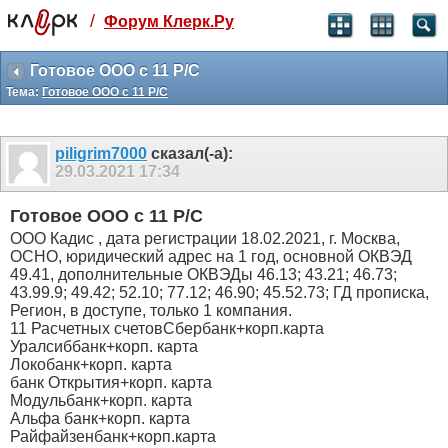
/
Форум Клерк.Ру
Святые угодники, Клерк без рекламы
прекрасен:)
Готовое ООО с 11 Р/С
Тема:
Готовое ООО с 11 Р/С
месяц
99
₽
3 месяца
piligrim7000
сказал(-а):
259
₽
29.03.2021
17:34
-10%
полгода
Готовое ООО с 11 Р/С
499
₽
ООО Кадис , дата регистрации 18.02.2021, г. Москва,
-15%
ОСНО, юридический адрес на 1 год, основной ОКВЭД
Отмена
Оплатить
49.41, дополнительные ОКВЭДы 46.13; 43.21; 46.73;
43.99.9; 49.42; 52.10; 77.12; 46.90; 45.52.73; ГД прописка,
Регион, в доступе, только 1 компания.
11 Расчетных счетовСбербанк+корп.карта
Уралсиббанк+корп. карта
Локобанк+корп. карта
банк Открытия+корп. карта
Модульбанк+корп. карта
Альфа банк+корп. карта
Райфайзенбанк+корп.карта