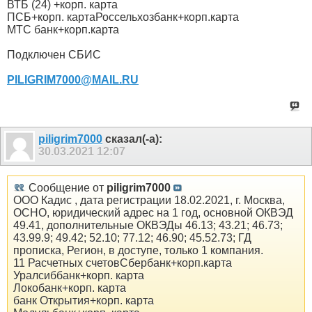
ВТБ (24) +корп. карта
ПСБ+корп. картаРоссельхозбанк+корп.карта
МТС банк+корп.карта
Подключен СБИС
PILIGRIM7000@MAIL.RU
piligrim7000
сказал(-а):
30.03.2021
12:07
Сообщение от
piligrim7000
ООО Кадис , дата регистрации 18.02.2021, г. Москва,
ОСНО, юридический адрес на 1 год, основной ОКВЭД
49.41, дополнительные ОКВЭДы 46.13; 43.21; 46.73;
43.99.9; 49.42; 52.10; 77.12; 46.90; 45.52.73; ГД
прописка, Регион, в доступе, только 1 компания.
11 Расчетных счетовСбербанк+корп.карта
Уралсиббанк+корп. карта
Локобанк+корп. карта
банк Открытия+корп. карта