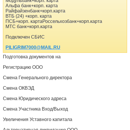
Модульбанк+корп. карта
Альфа банк+корп. карта
Райфайзенбанк+корп.карта
ВТБ (24) +корп. карта
ПСБ+корп. картаРоссельхозбанк+корп.карта
МТС банк+корп.карта
Подключен СБИС
PILIGRIM7000@MAIL.RU
Подготовка документов на
Регистрацию ООО
Смена Генерального директора
Смена ОКВЭД
Смена Юридического адреса
Смена Участника Вход/Выход
Увеличения Уставного капитала
Альтернативная ликвидацию ООО