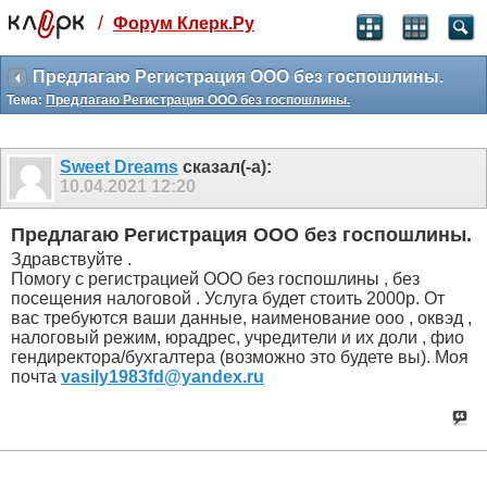
/
Форум Клерк.Ру
Святые угодники, Клерк без рекламы
прекрасен:)
Предлагаю Регистрация ООО без госпошлины.
Тема:
Предлагаю Регистрация ООО без госпошлины.
месяц
99
₽
3 месяца
Sweet Dreams
сказал(-а):
259
₽
10.04.2021
12:20
-10%
полгода
Предлагаю Регистрация ООО без госпошлины.
499
₽
Здравствуйте .
-15%
Помогу с регистрацией ООО без госпошлины , без
Отмена
Оплатить
посещения налоговой . Услуга будет стоить 2000р. От
вас требуются ваши данные, наименование ооо , оквэд ,
налоговый режим, юрадрес, учредители и их доли , фио
гендиректора/бухгалтера (возможно это будете вы). Моя
почта
vasily1983fd@yandex.ru