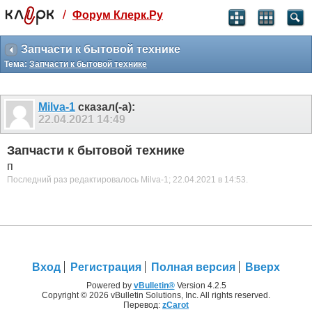
/
Форум Клерк.Ру
Святые угодники, Клерк без рекламы
прекрасен:)
Запчасти к бытовой технике
Тема:
Запчасти к бытовой технике
месяц
99
₽
3 месяца
Milva-1
сказал(-а):
259
₽
22.04.2021
14:49
-10%
полгода
Запчасти к бытовой технике
499
₽
п
-15%
Последний раз редактировалось Milva-1; 22.04.2021 в
14:53
.
Отмена
Оплатить
Вход
Регистрация
Полная версия
Вверх
Powered by
vBulletin®
Version 4.2.5
Copyright © 2026 vBulletin Solutions, Inc. All rights reserved.
Перевод:
zCarot