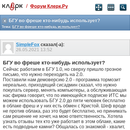
/
Форум Клерк.Ру
Святые угодники, Клерк без рекламы
прекрасен:)
БГУ во фреше кто-нибудь использует?
Тема:
БГУ во фреше кто-нибудь использует?
месяц
99
₽
3 месяца
SimpleFox
сказал(-а):
259
₽
26.05.2021
13:52
-10%
полгода
БГУ во фреше кто-нибудь использует?
499
₽
Сейчас работаем в БГУ 1.0, но сверху пришло грозное
-15%
письмо, что нужно переходить на 2.0.
Отмена
Оплатить
Поставили нам демоверсию 2.0 - программа тормозит
нереально, приходящий сисадмин сказал, что нужно
покупать сервер, менять компьютеры, а обслуживающая
нас фирма говорит, что по имеющейся подписке ИТС мы
можем использовать БГУ 2.0 до пяти человек бесплатно
в облаке фреш и у них есть обмен с Кристой. Шеф вроде
не против облака, раз это будет бесплатно, но принимать
сам решение не хочет, на мою ответственность. Хотела
узнать отзывы тех кто уже работает в этом облаке, какие
есть подводные камни? Общалась со знакомой - хвалит,