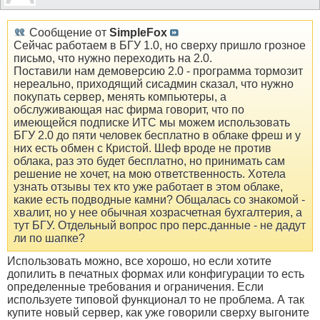
Сообщение от
SimpleFox
Сейчас работаем в БГУ 1.0, но сверху пришло грозное
письмо, что нужно переходить на 2.0.
Поставили нам демоверсию 2.0 - программа тормозит
нереально, приходящий сисадмин сказал, что нужно
покупать сервер, менять компьютеры, а
обслуживающая нас фирма говорит, что по
имеющейся подписке ИТС мы можем использовать
БГУ 2.0 до пяти человек бесплатно в облаке фреш и у
них есть обмен с Кристой. Шеф вроде не против
облака, раз это будет бесплатно, но принимать сам
решение не хочет, на мою ответственность. Хотела
узнать отзывы тех кто уже работает в этом облаке,
какие есть подводные камни? Общалась со знакомой -
хвалит, но у нее обычная хозрасчетная бухгалтерия, а
тут БГУ. Отдельный вопрос про перс.данные - не дадут
ли по шапке?
Использовать можно, все хорошо, но если хотите
допилить в печатных формах или конфигурации то есть
определенные требования и ограничения. Если
используете типовой функционал то не проблема. А так
купите новый сервер, как уже говорили сверху выгоните