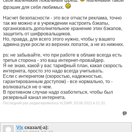
свой маленький локальный фреш.
Маленький такой
фрэшик для себя любимых.
Насчет безопасности - это все отчасти реклама, точно
так же можно и в учреждении настроить бэкапы,
организовать дополнительное хранение этих бэкапов,
защитить от шифровальщиков.
Но, правда, для всего этого нужно, чтобы у вашего
админа руки росли из верхних лопаток, а не из нижних.
ps: не забывайте, что при работе в облаке всегда есть
третья сторона - это ваш интернет-провайдер.
Я не знаю, какой у вас тарифный план, какая скорость
интернета, просто это надо всегда учитывать.
Если с интернетом (скоростью, надежностью,
гарантированным доступом) - все нормально, то -
волноваться не о чем.
В противном случае надо озаботиться, чтобы был
резервный канал интернета.
Последний раз редактировалось VLDMR; 03.06.2021 в
21:33
.
Vlx
сказал(-а):