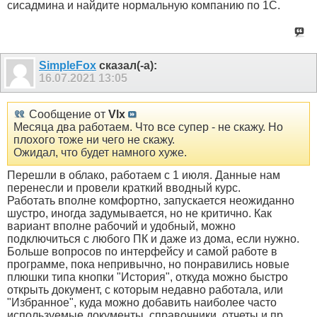
сисадмина и найдите нормальную компанию по 1С.
SimpleFox
сказал(-а):
16.07.2021
13:05
Сообщение от
Vlx
Месяца два работаем. Что все супер - не скажу. Но
плохого тоже ни чего не скажу.
Ожидал, что будет намного хуже.
Перешли в облако, работаем с 1 июля. Данные нам
перенесли и провели краткий вводный курс.
Работать вполне комфортно, запускается неожиданно
шустро, иногда задумывается, но не критично. Как
вариант вполне рабочий и удобный, можно
подключиться с любого ПК и даже из дома, если нужно.
Больше вопросов по интерфейсу и самой работе в
программе, пока непривычно, но понравились новые
плюшки типа кнопки "История", откуда можно быстро
открыть документ, с которым недавно работала, или
"Избранное", куда можно добавить наиболее часто
используемые документы, справочники, отчеты и пр.