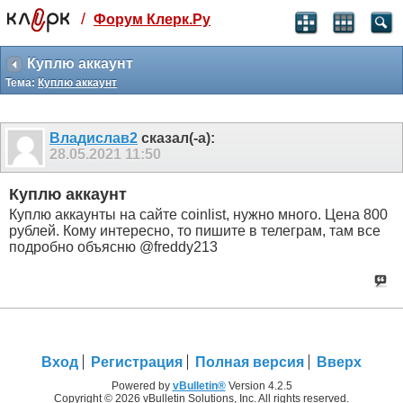
/
Форум Клерк.Ру
Святые угодники, Клерк без рекламы
прекрасен:)
Куплю аккаунт
Тема:
Куплю аккаунт
месяц
99
₽
3 месяца
Владислав2
сказал(-а):
259
₽
28.05.2021
11:50
-10%
полгода
Куплю аккаунт
499
₽
Куплю аккаунты на сайте coinlist, нужно много. Цена 800
-15%
рублей. Кому интересно, то пишите в телеграм, там все
Отмена
Оплатить
подробно объясню @freddy213
Вход
Регистрация
Полная версия
Вверх
Powered by
vBulletin®
Version 4.2.5
Copyright © 2026 vBulletin Solutions, Inc. All rights reserved.