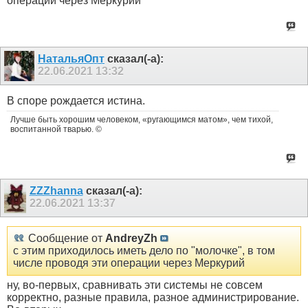
операции через Меркурий
НатальяОпт
сказал(-а):
22.06.2021
13:32
В споре рождается истина.
Лучше быть хорошим человеком, «ругающимся матом», чем тихой,
воспитанной тварью. ©
ZZZhanna
сказал(-а):
22.06.2021
13:37
Сообщение от
AndreyZh
с этим приходилось иметь дело по "молочке", в том
числе проводя эти операции через Меркурий
ну, во-первых, сравнивать эти системы не совсем
корректно, разные правила, разное администрирование.