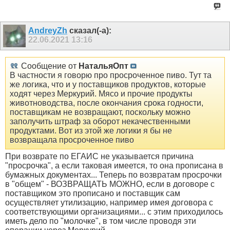
AndreyZh
сказал(-а):
22.06.2021
13:16
Сообщение от
НатальяОпт
В частности я говорю про просроченное пиво. Тут та
же логика, что и у поставщиков продуктов, которые
ходят через Меркурий. Мясо и прочие продукты
животноводства, после окончания срока годности,
поставщикам не возвращают, поскольку можно
заполучить штраф за оборот некачественными
продуктами. Вот из этой же логики я бы не
возвращала просроченное пиво
При возврате по ЕГАИС не указывается причина
"просрочка", а если таковая имеется, то она прописана в
бумажных документах... Теперь по возвратам просрочки
в "общем" - ВОЗВРАЩАТЬ МОЖНО, если в договоре с
поставщиком это прописано и поставщик сам
осуществляет утилизацию, например имея договора с
соответствующими организациями... с этим приходилось
иметь дело по "молочке", в том числе проводя эти