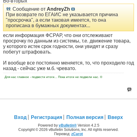
Во-вторых
Сообщение от
AndreyZh
При возврате по ЕГАИС не указывается причина
"просрочка", а если таковая имеется, то она
прописана в бумажных документах...
если информация ФСРАР, что они отслеживают
просрочку по данным из системы, т.е. движение товара,
у которого истек срок годности, они увидят и сразу
побегут штрафовать.
И вообще все постоянно меняется, то, что проходило год
назад - сейчас уже м.б. чревато.
Для нас главное - подвести итоги... Пока итоги не подвели нас. ©
Вход
Регистрация
Полная версия
Вверх
Powered by
vBulletin®
Version 4.2.5
Copyright © 2026 vBulletin Solutions, Inc. All rights reserved.
Перевод:
zCarot