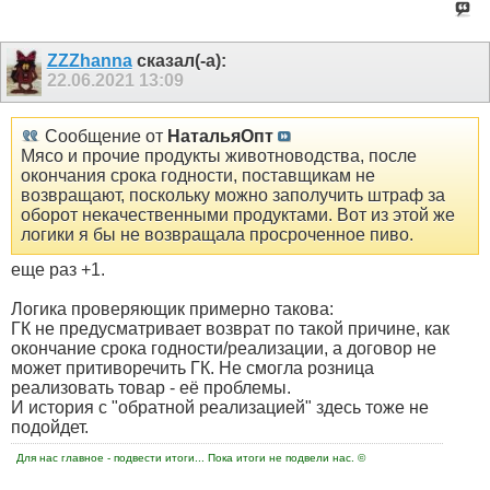
ZZZhanna
сказал(-а):
22.06.2021
13:09
Сообщение от
НатальяОпт
Мясо и прочие продукты животноводства, после
окончания срока годности, поставщикам не
возвращают, поскольку можно заполучить штраф за
оборот некачественными продуктами. Вот из этой же
логики я бы не возвращала просроченное пиво.
еще раз +1.
Логика проверяющик примерно такова:
ГК не предусматривает возврат по такой причине, как
окончание срока годности/реализации, а договор не
может притиворечить ГК. Не смогла розница
реализовать товар - её проблемы.
И история с "обратной реализацией" здесь тоже не
подойдет.
Для нас главное - подвести итоги... Пока итоги не подвели нас. ©