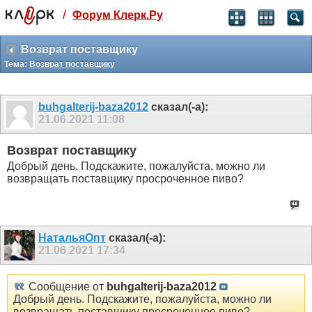
/
Форум Клерк.Ру
Святые угодники, Клерк без рекламы
прекрасен:)
Возврат поставщику
Тема:
Возврат поставщику
месяц
99
₽
3 месяца
buhgalterij-baza2012
сказал(-а):
259
₽
21.06.2021
11:08
-10%
полгода
Возврат поставщику
499
₽
Добрый день. Подскажите, пожалуйста, можно ли
-15%
возвращать поставщику просроченное пиво?
Отмена
Оплатить
НатальяОпт
сказал(-а):
21.06.2021
17:34
Сообщение от
buhgalterij-baza2012
Добрый день. Подскажите, пожалуйста, можно ли
возвращать поставщику просроченное пиво?