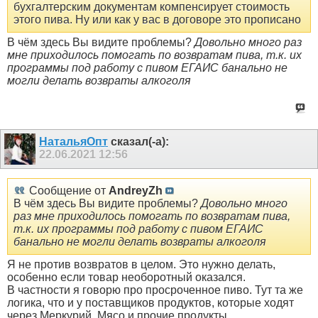
бухгалтерским документам компенсирует стоимость
этого пива. Ну или как у вас в договоре это прописано
В чём здесь Вы видите проблемы?
Довольно много раз
мне приходилось помогать по возвратам пива, т.к. их
программы под работу с пивом ЕГАИС банально не
могли делать возвраты алкоголя
НатальяОпт
сказал(-а):
22.06.2021
12:56
Сообщение от
AndreyZh
В чём здесь Вы видите проблемы?
Довольно много
раз мне приходилось помогать по возвратам пива,
т.к. их программы под работу с пивом ЕГАИС
банально не могли делать возвраты алкоголя
Я не против возвратов в целом. Это нужно делать,
особенно если товар необоротный оказался.
В частности я говорю про просроченное пиво. Тут та же
логика, что и у поставщиков продуктов, которые ходят
через Меркурий. Мясо и прочие продукты