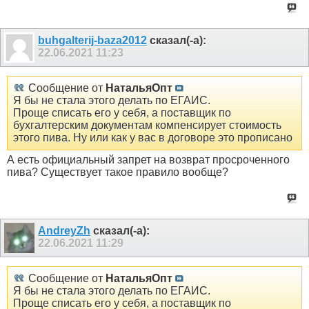
buhgalterij-baza2012
сказал(-а):
22.06.2021
11:23
Сообщение от
НатальяОпт
Я бы не стала этого делать по ЕГАИС.
Проще списать его у себя, а поставщик по
бухгалтерским документам компенсирует стоимость
этого пива. Ну или как у вас в договоре это прописано
А есть официальный запрет на возврат просроченного
пива? Существует такое правило вообще?
AndreyZh
сказал(-а):
22.06.2021
11:29
Сообщение от
НатальяОпт
Я бы не стала этого делать по ЕГАИС.
Проще списать его у себя, а поставщик по