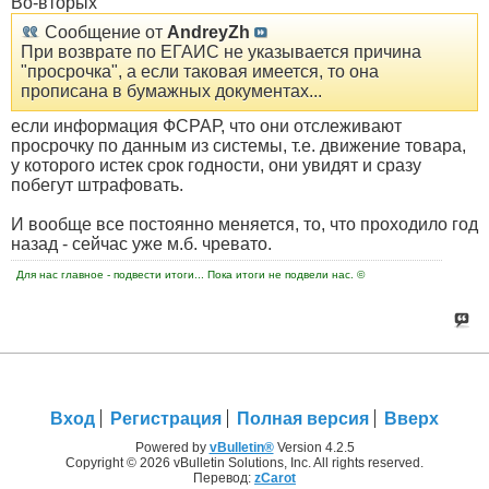
Во-вторых
Сообщение от
AndreyZh
При возврате по ЕГАИС не указывается причина
"просрочка", а если таковая имеется, то она
прописана в бумажных документах...
если информация ФСРАР, что они отслеживают
просрочку по данным из системы, т.е. движение товара,
у которого истек срок годности, они увидят и сразу
побегут штрафовать.
И вообще все постоянно меняется, то, что проходило год
назад - сейчас уже м.б. чревато.
Для нас главное - подвести итоги... Пока итоги не подвели нас. ©
Вход
Регистрация
Полная версия
Вверх
Powered by
vBulletin®
Version 4.2.5
Copyright © 2026 vBulletin Solutions, Inc. All rights reserved.
Перевод:
zCarot