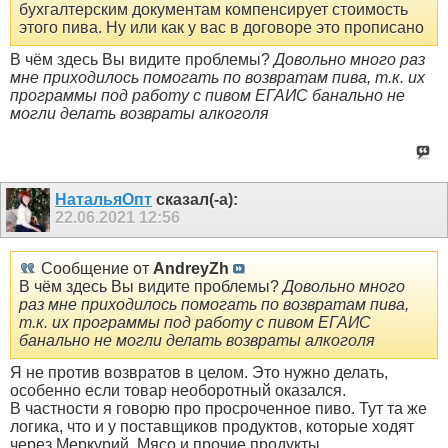
бухгалтерским документам компенсирует стоимость
этого пива. Ну или как у вас в договоре это прописано
В чём здесь Вы видите проблемы?
Довольно много раз
мне приходилось помогать по возвратам пива, т.к. их
программы под работу с пивом ЕГАИС банально не
могли делать возвраты алкоголя
НатальяОпт
сказал(-а):
22.06.2021
12:56
Сообщение от
AndreyZh
В чём здесь Вы видите проблемы?
Довольно много
раз мне приходилось помогать по возвратам пива,
т.к. их программы под работу с пивом ЕГАИС
банально не могли делать возвраты алкоголя
Я не против возвратов в целом. Это нужно делать,
особенно если товар необоротный оказался.
В частности я говорю про просроченное пиво. Тут та же
логика, что и у поставщиков продуктов, которые ходят
через Меркурий. Мясо и прочие продукты