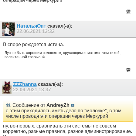
операции через Меркурий
НатальяОпт
сказал(-а):
22.06.2021
13:32
В споре рождается истина.
Лучше быть хорошим человеком, «ругающимся матом», чем тихой,
воспитанной тварью. ©
ZZZhanna
сказал(-а):
22.06.2021
13:37
Сообщение от
AndreyZh
с этим приходилось иметь дело по "молочке", в том
числе проводя эти операции через Меркурий
ну, во-первых, сравнивать эти системы не совсем
корректно, разные правила, разное администрирование.