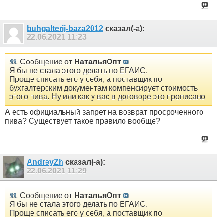
buhgalterij-baza2012
сказал(-а):
22.06.2021
11:23
Сообщение от
НатальяОпт
Я бы не стала этого делать по ЕГАИС.
Проще списать его у себя, а поставщик по
бухгалтерским документам компенсирует стоимость
этого пива. Ну или как у вас в договоре это прописано
А есть официальный запрет на возврат просроченного
пива? Существует такое правило вообще?
AndreyZh
сказал(-а):
22.06.2021
11:29
Сообщение от
НатальяОпт
Я бы не стала этого делать по ЕГАИС.
Проще списать его у себя, а поставщик по