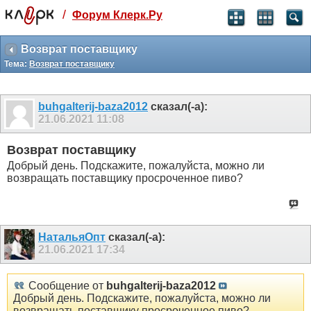
/
Форум Клерк.Ру
Святые угодники, Клерк без рекламы
прекрасен:)
Возврат поставщику
Тема:
Возврат поставщику
месяц
99
₽
3 месяца
buhgalterij-baza2012
сказал(-а):
259
₽
21.06.2021
11:08
-10%
полгода
Возврат поставщику
499
₽
Добрый день. Подскажите, пожалуйста, можно ли
-15%
возвращать поставщику просроченное пиво?
Отмена
Оплатить
НатальяОпт
сказал(-а):
21.06.2021
17:34
Сообщение от
buhgalterij-baza2012
Добрый день. Подскажите, пожалуйста, можно ли
возвращать поставщику просроченное пиво?