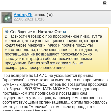
AndreyZh
сказал(-а):
22.06.2021
13:16
Сообщение от
НатальяОпт
В частности я говорю про просроченное пиво. Тут та
же логика, что и у поставщиков продуктов, которые
ходят через Меркурий. Мясо и прочие продукты
животноводства, после окончания срока годности,
поставщикам не возвращают, поскольку можно
заполучить штраф за оборот некачественными
продуктами. Вот из этой же логики я бы не
возвращала просроченное пиво
При возврате по ЕГАИС не указывается причина
"просрочка", а если таковая имеется, то она прописана в
бумажных документах... Теперь по возвратам просрочки
в "общем" - ВОЗВРАЩАТЬ МОЖНО, если в договоре с
поставщиком это прописано и поставщик сам
осуществляет утилизацию, например имея договора с
соответствующими организациями... с этим приходилось
иметь дело по "молочке", в том числе проводя эти