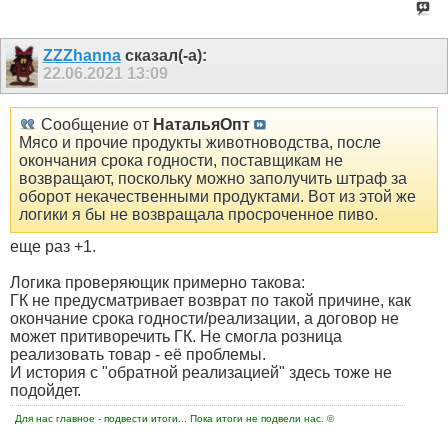
ZZZhanna
сказал(-а):
22.06.2021
13:09
Сообщение от
НатальяОпт
Мясо и прочие продукты животноводства, после
окончания срока годности, поставщикам не
возвращают, поскольку можно заполучить штраф за
оборот некачественными продуктами. Вот из этой же
логики я бы не возвращала просроченное пиво.
еще раз +1.
Логика проверяющик примерно такова:
ГК не предусматривает возврат по такой причине, как
окончание срока годности/реализации, а договор не
может притиворечить ГК. Не смогла розница
реализовать товар - её проблемы.
И история с "обратной реализацией" здесь тоже не
подойдет.
Для нас главное - подвести итоги... Пока итоги не подвели нас. ©