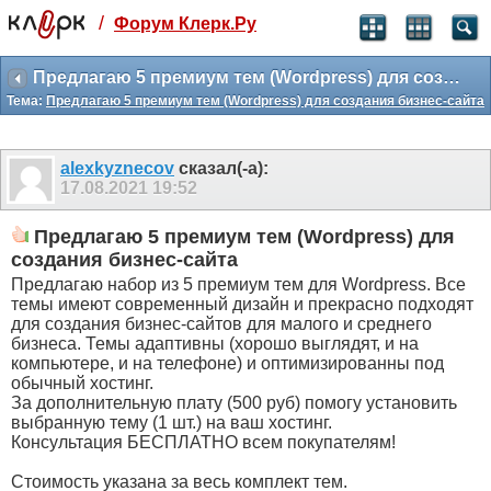
/
Форум Клерк.Ру
Святые угодники, Клерк без рекламы
прекрасен:)
Предлагаю 5 премиум тем (Wordpress) для создания бизнес-сайта
Тема:
Предлагаю 5 премиум тем (Wordpress) для создания бизнес-сайта
месяц
99
₽
3 месяца
alexkyznecov
сказал(-а):
259
₽
17.08.2021
19:52
-10%
полгода
Предлагаю 5 премиум тем (Wordpress) для
499
₽
создания бизнес-сайта
-15%
Предлагаю набор из 5 премиум тем для Wordpress. Все
Отмена
Оплатить
темы имеют современный дизайн и прекрасно подходят
для создания бизнес-сайтов для малого и среднего
бизнеса. Темы адаптивны (хорошо выглядят, и на
компьютере, и на телефоне) и оптимизированны под
обычный хостинг.
За дополнительную плату (500 руб) помогу установить
выбранную тему (1 шт.) на ваш хостинг.
Консультация БЕСПЛАТНО всем покупателям!
Стоимость указана за весь комплект тем.