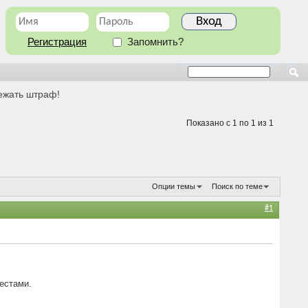
Регистрация
Запомнить?
бежать штраф!
Показано с 1 по 1 из 1
Опции темы
Поиск по теме
#1
естами.