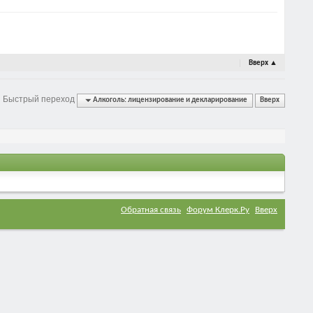
Вверх
▲
Быстрый переход
Алкоголь: лицензирование и декларирование
Вверх
Обратная связь
Форум Клерк.Ру
Вверх