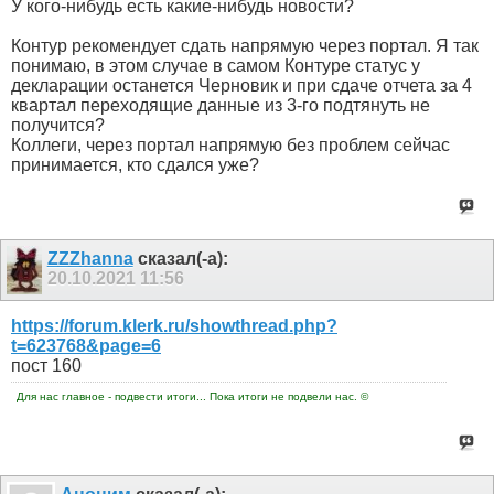
У кого-нибудь есть какие-нибудь новости?
Контур рекомендует сдать напрямую через портал. Я так
понимаю, в этом случае в самом Контуре статус у
декларации останется Черновик и при сдаче отчета за 4
квартал переходящие данные из 3-го подтянуть не
получится?
Коллеги, через портал напрямую без проблем сейчас
принимается, кто сдался уже?
ZZZhanna
сказал(-а):
20.10.2021
11:56
https://forum.klerk.ru/showthread.php?
t=623768&page=6
пост 160
Для нас главное - подвести итоги... Пока итоги не подвели нас. ©