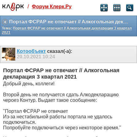
/
Форум Клерк.Ру
Святые угодники, Клерк без рекламы
прекрасен:)
Портал ФСРАР не отвечает // Алкогольная декларация 3 квартал 2021
Тема:
Портал ФСРАР не отвечает // Алкогольная декларация 3 квартал
месяц
2021
99
₽
3 месяца
259
₽
Котообъект
сказал(-а):
-10%
20.10.2021
10:24
полгода
499
₽
Портал ФСРАР не отвечает // Алкогольная
-15%
декларация 3 квартал 2021
Отмена
Оплатить
Добрый день, коллеги!
Второй день не получается сдать Алкодекларацию
чероез Контур. Выдает такое сообщение:
"Портал ФСРАР не отвечает
Из-за нестабильной работы портала не удалось
подключиться.
Попробуйте подключиться через некоторое время."