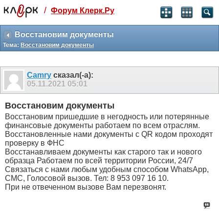
/
Форум Клерк.Ру
Святые угодники, Клерк без рекламы
прекрасен:)
Восстановим документы
Тема:
Восстановим документы
месяц
99
₽
3 месяца
Camry
сказал(-а):
259
₽
05.11.2021
05:01
-10%
полгода
Восстановим документы
499
₽
Восстановим пришедшие в негодность или потерянные
-15%
финансовые документы работаем по всем отраслям.
Отмена
Оплатить
Восстановленные нами документы с QR кодом проходят
проверку в ФНС
Восстанавливаем документы как старого так и нового
образца Работаем по всей территории России, 24/7
Связаться с нами любым удобным способом WhatsApp,
СМС, Голосовой вызов. Тел: 8 953 097 16 10.
При не отвеченном вызове Вам перезвонят.