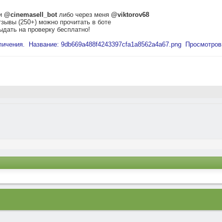
ми
@cinemasell_bot
либо через меня
@viktorov68
тзывы (250+) можно прочитать в боте
ыдать на проверку бесплатно!