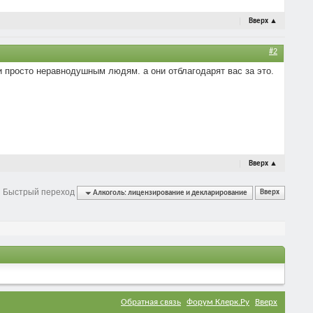
Вверх
▲
#2
 просто неравнодушным людям. а они отблагодарят вас за это.
Вверх
▲
Быстрый переход
Алкоголь: лицензирование и декларирование
Вверх
Обратная связь
Форум Клерк.Ру
Вверх