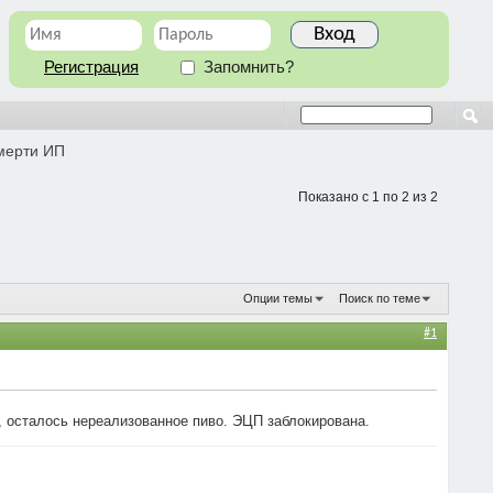
Регистрация
Запомнить?
смерти ИП
Показано с 1 по 2 из 2
Опции темы
Поиск по теме
#1
 осталось нереализованное пиво. ЭЦП заблокирована.