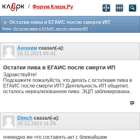
/
Форум Клерк.Ру
Святые угодники, Клерк без рекламы
прекрасен:)
Остатки пива в ЕГАИС после смерти ИП
Тема:
Остатки пива в ЕГАИС после смерти ИП
месяц
99
₽
3 месяца
Аноним
сказал(-а):
259
₽
16.11.2021
05:41
-10%
полгода
Остатки пива в ЕГАИС после смерти ИП
499
₽
Здравствуйте!
-15%
Подскажите пожалуйста, что делать с остатками пива в
Отмена
Оплатить
ЕГАИС после смерти ИП? Деятельность ИП общепит,
осталось нереализованное пиво. ЭЦП заблокирована.
Dimch
сказал(-а):
30.12.2021
11:26
очевидно же что составить акт с ближайшим